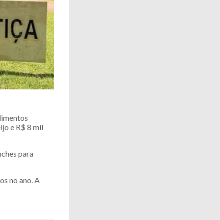
limentos
ijo e R$ 8 mil
nches para
os no ano. A