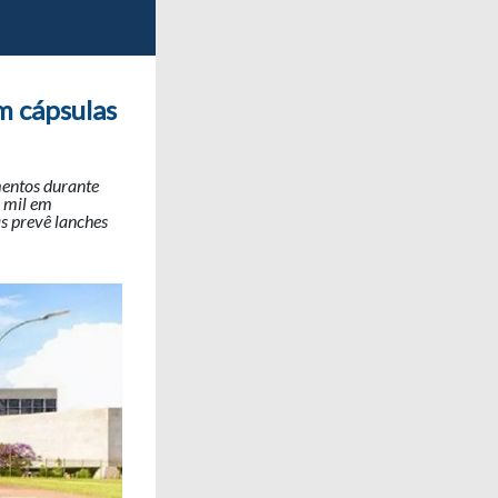
m cápsulas
mentos durante
8 mil em
as prevê lanches