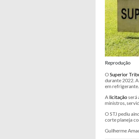
Reprodução
O
Superior Trib
durante 2022. A 
em refrigerante.
A
licitação
será 
ministros, servi
O STJ pediu ain
corte planeja c
Guilherme Amad