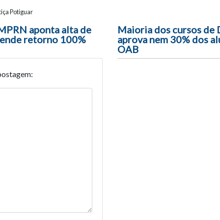
iça Potiguar
ão entre posts
MPRN aponta alta de
Maioria dos cursos de 
pende retorno 100%
aprova nem 30% dos al
OAB
postagem: