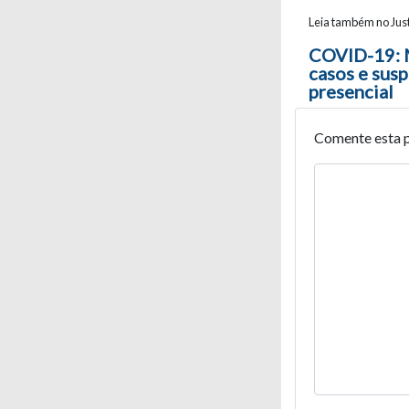
Leia também no Just
Navegaç
COVID-19: 
casos e sus
presencial
Comente esta 