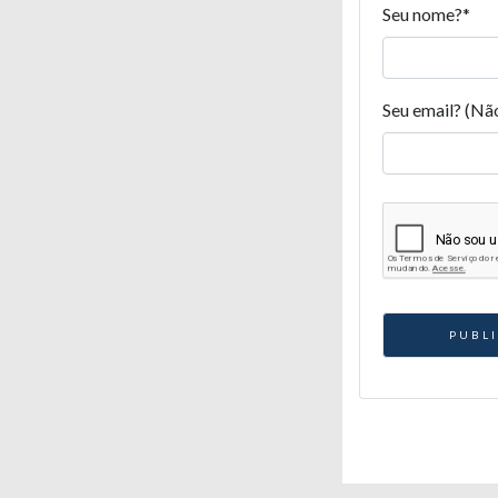
Seu nome?
*
Seu email? (Nã