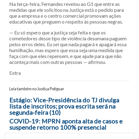
Na terça-feira, Fernandes revelou ao G1 que entre as
medidas que ele solicitou na Justiça está o pedido para
que a empresa e o centro comercial promovam ações
educativas que preguem o respeito às pessoas negras.
— Eu só espero que a justiça seja feita e que os
cometedores desse tipo de violência desumana paguem
pelos erros deles. Eu sei que nada pagará e apagará essa
humilhação, mas espero que essa seja uma medida que
faça com que eles repensem, e que ajude para que não
aconteça mais com outras pessoas — afirmou.
Extra
Leia também no Justiça Potiguar
Navegação entre posts
Estágio: Vice-Presidência do TJ divulga
lista de inscritos; prova escrita será na
segunda-feira (10)
COVID-19: MPRN aponta alta de casos e
suspende retorno 100% presencial