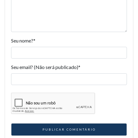
Seu nome?
*
Seu email? (Não será publicado)
*