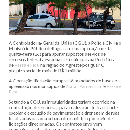
A Controladoria-Geral da União (CGU), a Polícia Civil e o
Ministério Público deflagraram uma operação nesta
quinta-feira (16) para apurar supostos desvios de
recursos federais, estaduais e municipais na Prefeitura
de
Passa e Fica
, na região do Agreste potiguar. O
prejuízo seria de mais de R$ 1 milhão.
A Operação Ilicitação cumpre 16 mandados de busca e
apreensão nos municípios de
Natal
,
Parnamirim
e
Passa e
Fica
.
Segundo a CGU, as irregularidades teriam ocorrido na
contratação de empresas para realização do transporte
escolar e execução de pavimentação e drenagem de ruas
localizadas na zona urbana do município por meio de
licitações direcionadas. Os contratos envolvem
convênios celebrados com os governos federal e