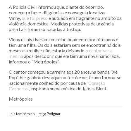
A Polícia Civil informou que, diante do ocorrido,
começou a fazer diligências e conseguiu localizar
Vinny,
que foi preso
e autuado em flagrante no âmbito da
violência doméstica. Medidas protetivas de urgência
para Laís foram solicitadas à Justiça.
Vinny e Laís tiveram um relacionamento por oito anos e
têm uma filha. Os dois estariam sem se encontrar há dois
meses e a mulher não estaria deixando
o cantor ver a
menina
após descobrir que ele tem uma nova namorada,
informou o “Metrópoles”.
O cantor começou a carreira aos 20 anos, na banda “Xé
Pop”. Ele ganhou destaque no forró e neste ano tornou-se
nacionalmente conhecido por causa de
“Coração
Cachorro”
, inspirada numa música de James Blunt.
Metrópoles
Leia também no Justiça Potiguar
Navegação entre posts