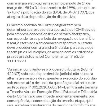
com energia elétrica, realizadas no período de 1º de
março de 1989 a 31 de dezembro de 1996, com efeitos
‘ex tunc’ à publicação do ato (DOE de 04.07.1997), que
atinge a data de publicação do dispositivo.
O mesmo acórdão da Corte potiguar também
determinou que, procedida à apuração do ICMS devido
pela empresa concessionária do serviço energético,
correspondente ao período da revogação do benefício
fiscal, e efetivada a arrecadação respectiva, o Estado
deve proceder com a transferência das parcelas a que
fazem jus os Municípios, de acordo com os critérios e
prazos previstos na Lei Complementar nº 63, de
11.01.1990.
“Assim, encontrando-se o processo tributário (PAT nº
422/07) sobrestado por decisão judicial, não há outra
alternativa senão a de suspender a execução do acórdão
sob exame, até o deslinde da questão judicial referente
ao Processo nº 001.2010.060.514-4, em trâmite perante
a Terceira Vara de Execução Fiscal Estadual e Tributária
desta Comarca, o que impede, momentaneamente, por
consequência, a concretização da terceira etapa, qual
seja, a efetiva transferência do mencionado tributo aos