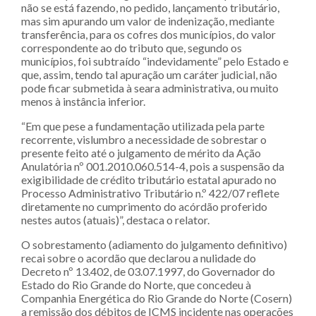
não se está fazendo, no pedido, lançamento tributário,
mas sim apurando um valor de indenização, mediante
transferência, para os cofres dos municípios, do valor
correspondente ao do tributo que, segundo os
municípios, foi subtraído “indevidamente” pelo Estado e
que, assim, tendo tal apuração um caráter judicial, não
pode ficar submetida à seara administrativa, ou muito
menos à instância inferior.
“Em que pese a fundamentação utilizada pela parte
recorrente, vislumbro a necessidade de sobrestar o
presente feito até o julgamento de mérito da Ação
Anulatória nº 001.2010.060.514-4, pois a suspensão da
exigibilidade de crédito tributário estatal apurado no
Processo Administrativo Tributário n.º 422/07 reflete
diretamente no cumprimento do acórdão proferido
nestes autos (atuais)”, destaca o relator.
O sobrestamento (adiamento do julgamento definitivo)
recai sobre o acordão que declarou a nulidade do
Decreto nº 13.402, de 03.07.1997, do Governador do
Estado do Rio Grande do Norte, que concedeu à
Companhia Energética do Rio Grande do Norte (Cosern)
a remissão dos débitos de ICMS incidente nas operações