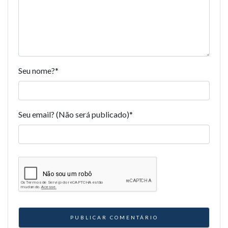
Seu nome?
*
Seu email? (Não será publicado)
*