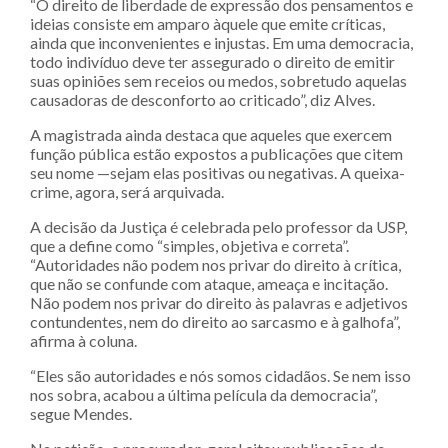
“O direito de liberdade de expressão dos pensamentos e
ideias consiste em amparo àquele que emite críticas,
ainda que inconvenientes e injustas. Em uma democracia,
todo indivíduo deve ter assegurado o direito de emitir
suas opiniões sem receios ou medos, sobretudo aquelas
causadoras de desconforto ao criticado”, diz Alves.
A magistrada ainda destaca que aqueles que exercem
função pública estão expostos a publicações que citem
seu nome —sejam elas positivas ou negativas. A queixa-
crime, agora, será arquivada.
A decisão da Justiça é celebrada pelo professor da USP,
que a define como “simples, objetiva e correta”.
“Autoridades não podem nos privar do direito à crítica,
que não se confunde com ataque, ameaça e incitação.
Não podem nos privar do direito às palavras e adjetivos
contundentes, nem do direito ao sarcasmo e à galhofa”,
afirma à coluna.
“Eles são autoridades e nós somos cidadãos. Se nem isso
nos sobra, acabou a última película da democracia”,
segue Mendes.