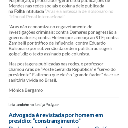
Na petição, o procurador-geral citou publicações de
Mendes nas redes sociais e coluna dele publicada
na
Folha
intitulada
“Aras é a antessala de Bolsonaro no
Tribunal Penal Internacional”
.
“Aras não economiza no engavetamento de
investigações criminais: contra Damares por agressão a
governadores; contra Heleno por ameaça ao STF; contra
Zambelli por tráfico de influência; contra Eduardo
Bolsonaro por subversão da ordem política ao sugerir
golpe”, diz o texto assinado pelo colunista.
Nas postagens publicadas nas redes, o professor
chamou Aras de “Poste Geral da República” e “servo do
presidente”. E afirmou que ele é o “grande fiador” da crise
sanitária vivida no Brasil.
Mônica Bergamo
Leia também no Justiça Potiguar
Navegação entre posts
Advogada é revistada por homem em
presídio: “constrangimento”