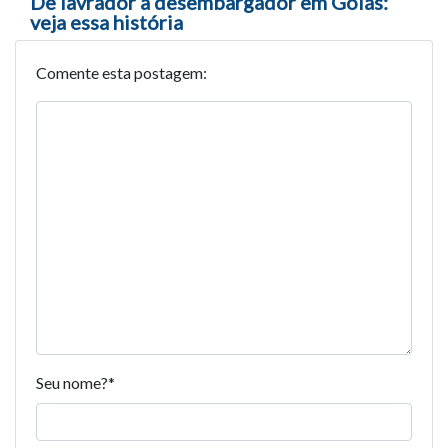
De lavrador a desembargador em Goiás:
veja essa história
Comente esta postagem:
Seu nome?
*