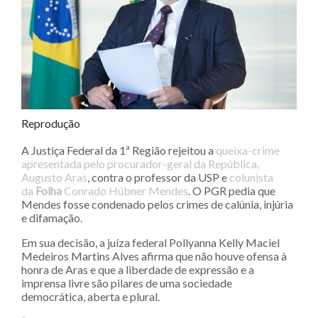
Reprodução
A Justiça Federal da 1ª Região rejeitou a
queixa-crime
apresentada pelo procurador-geral da República,
Augusto Aras
, contra o professor da USP e
colunista
da
Folha
Conrado Hübner Mendes
. O PGR pedia que
Mendes fosse condenado pelos crimes de calúnia, injúria
e difamação.
Em sua decisão, a juíza federal Pollyanna Kelly Maciel
Medeiros Martins Alves afirma que não houve ofensa à
honra de Aras e que a liberdade de expressão e a
imprensa livre são pilares de uma sociedade
democrática, aberta e plural.