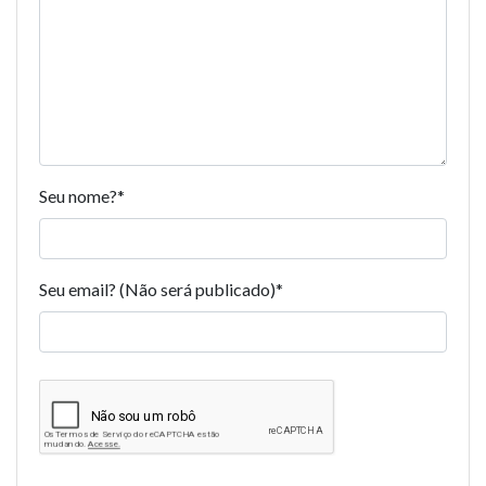
Seu nome?
*
Seu email? (Não será publicado)
*