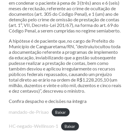
em condenar o paciente à pena de 3 (três) anos e 6 (seis)
meses de reclusão, referente ao crime de ocultação de
documentos (art. 305 do Código Penal), e 1 (um) ano de
detenção pelo crime de omissão de prestação de contas
(art. 1º, VII, Decreto-Lei 201/67), na forma do art. 69 do
Código Penal, a serem cumpridas no regime semiaberto.
A hipótese é de paciente que, no cargo de Prefeito do
Município de Canguaretama/RN, “destruiu/ocultou toda
a documentação referente a programas de implemento
da educação, inviabilizando que a gestão subsequente
pudesse realizar a prestação de contas, bem como
também desviou e aplicou irregularmente os recursos
públicos federais repassados, causando um prejuízo
total direto ao erário na ordem de R$1.228.205,10 (um
milhão, duzentos e vinte e oito mil, duzentos e cinco reais
e dez centavos)”, descreveu o ministro.
Confira despacho e decisões na íntegra
mandado-de-Prisao
Baixar
HC-negado-Wellinson-1
Baixar