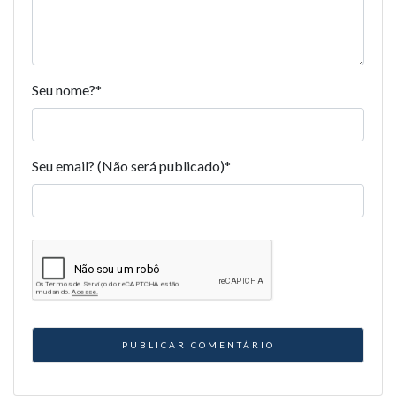
Seu nome?
*
Seu email? (Não será publicado)
*