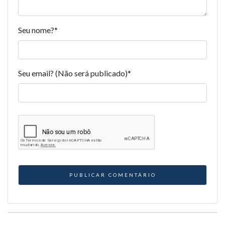
Seu nome?
*
Seu email? (Não será publicado)
*