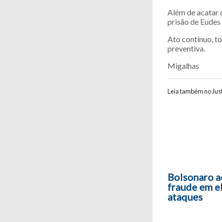
Além de acatar 
prisão de Eudes
Ato contínuo, t
preventiva.
Migalhas
Leia também no Just
Navegaç
Bolsonaro a
fraude em e
ataques