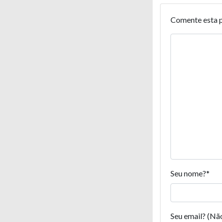
Comente esta 
Seu nome?
*
Seu email? (Nã