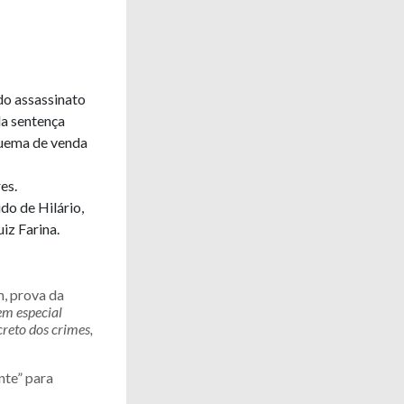
do assassinato
da sentença
quema de venda
es.
do de Hilário,
uiz Farina.
m, prova da
em especial
reto dos crimes,
nte” para