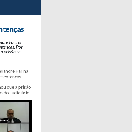
entenças
andre Farina
ntenças. Por
a prisão se
lexandre Farina
 sentenças.
mou que a prisão
m do Judiciário.