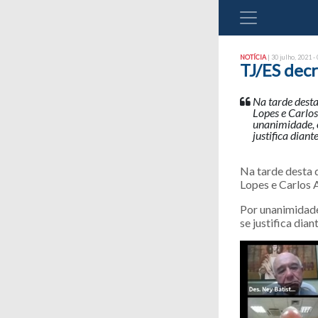
NOTÍCIA
| 30 julho, 2021 -
TJ/ES decr
Na tarde desta
Lopes e Carlo
unanimidade, o
justifica dian
Na tarde desta q
Lopes e Carlos 
Por unanimidade,
se justifica dia