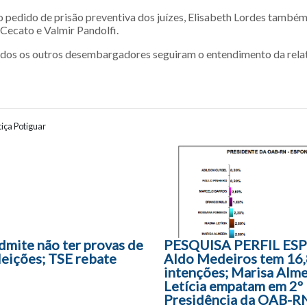
o pedido de prisão preventiva dos juízes, Elisabeth Lordes també
 Cecato e Valmir Pandolfi.
odos os outros desembargadores seguiram o entendimento da relat
iça Potiguar
ão entre posts
dmite não ter provas de
PESQUISA PERFIL E
leições; TSE rebate
Aldo Medeiros tem 16
intenções; Marisa Alm
Letícia empatam em 2º 
Presidência da OAB-R