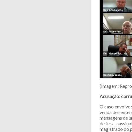
(Imagem: Repr
Acusação: corru
O caso envolve 
venda de senten
mensagens de um 
de ter assassin
magistrado do 