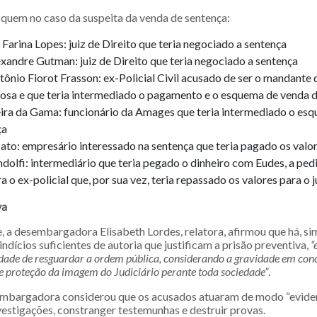
quem no caso da suspeita da venda de sentença:
Farina Lopes: juiz de Direito que teria negociado a sentença
xandre Gutman: juiz de Direito que teria negociado a sentença
tônio Fiorot Frasson: ex-Policial Civil acusado de ser o mandante 
posa e que teria intermediado o pagamento e o esquema de venda 
eira da Gama: funcionário da Amages que teria intermediado o es
ça
to: empresário interessado na sentença que teria pagado os valor
dolfi: intermediário que teria pegado o dinheiro com Eudes, a pedi
a o ex-policial que, por sua vez, teria repassado os valores para o j
va
, a desembargadora Elisabeth Lordes, relatora, afirmou que há, si
indícios suficientes de autoria que justificam a prisão preventiva,
“
idade de resguardar a ordem pública, considerando a gravidade em conc
de proteção da imagem do Judiciário perante toda sociedade”
.
embargadora considerou que os acusados atuaram de modo “evide
vestigações, constranger testemunhas e destruir provas.