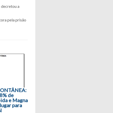
m decretou a
ora pela prisão
SPONTÂNEA:
,8% de
eida e Magna
lugar para
N