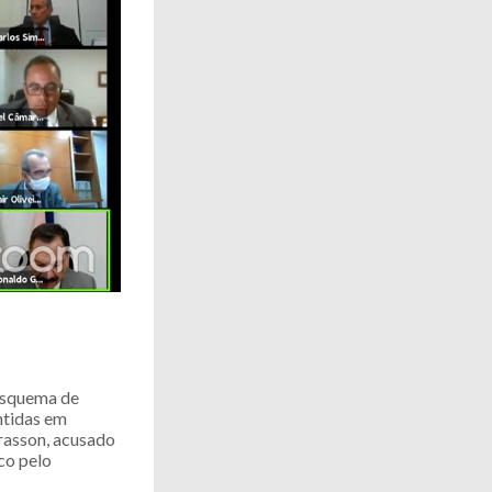
 esquema de
ntidas em
Frasson, acusado
co pelo