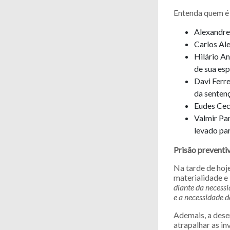
Entenda quem é 
Alexandre 
Carlos Ale
Hilário An
de sua es
Davi Ferr
da senten
Eudes Ceca
Valmir Pan
levado par
Prisão preventi
Na tarde de hoje
materialidade e 
diante da necess
e a necessidade 
Ademais, a des
atrapalhar as in