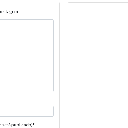
postagem:
o será publicado)
*