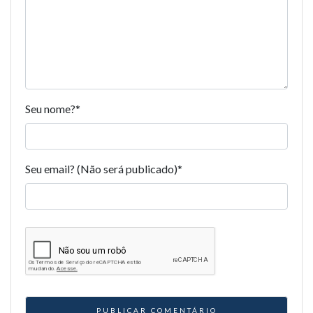
Seu nome?
*
Seu email? (Não será publicado)
*