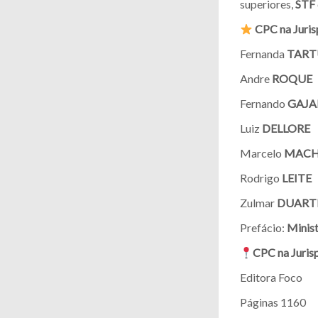
superiores,
STF
CPC na Juris
Fernanda
TART
Andre
ROQUE
Fernando
GAJA
Luiz
DELLORE
Marcelo
MAC
Rodrigo
LEITE
Zulmar
DUART
Prefácio:
Minist
CPC na Juris
Editora Foco
Páginas 1160