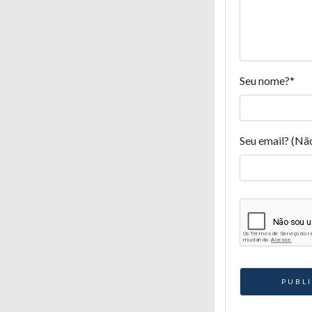
Seu nome?
*
Seu email? (Nã