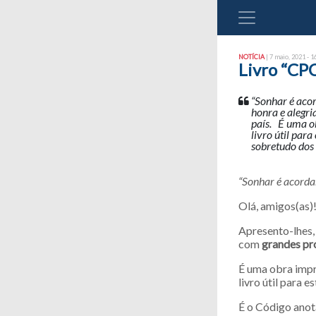
NOTÍCIA
| 7 maio, 2021 - 1
Livro “CPC
“Sonhar é aco
honra e alegri
país. É uma o
livro útil par
sobretudo dos 
“Sonhar é acordar
Olá, amigos(as)
Apresento-lhes, 
com
grandes pro
É uma obra impr
livro útil para 
É o Código anot