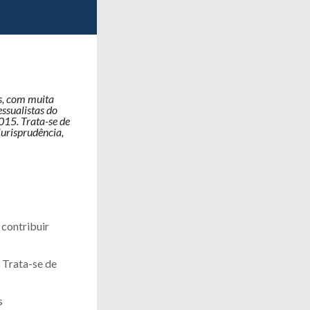
s, com muita
essualistas do
015. Trata-se de
jurisprudência,
 contribuir
. Trata-se de
s