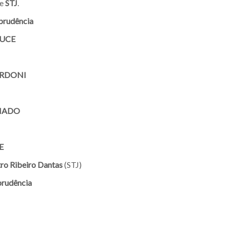
e
STJ
.
prudência
UCE
RDONI
HADO
E
ro Ribeiro Dantas
(STJ)
prudência