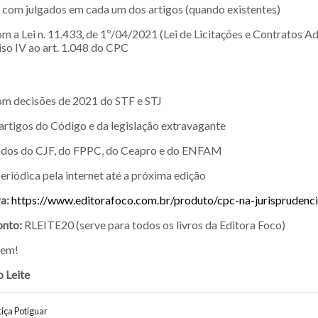
com julgados em cada um dos artigos (quando existentes)
m a Lei n. 11.433, de 1º/04/2021 (Lei de Licitações e Contratos Ad
ciso IV ao art. 1.048 do CPC
om decisões de 2021 do STF e STJ
artigos do Código e da legislação extravagante
iados do CJF, do FPPC, do Ceapro e do ENFAM
eriódica pela internet até a próxima edição
a:
https://www.editorafoco.com.br/produto/cpc-na-jurisprudenc
nto:
RLEITE20 (serve para todos os livros da Editora Foco)
stem!
 Leite
iça Potiguar