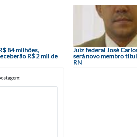
ão entre posts
R$ 84 milhões,
Juiz federal José Carlo
eceberão R$ 2 mil de
será novo membro titul
RN
postagem: