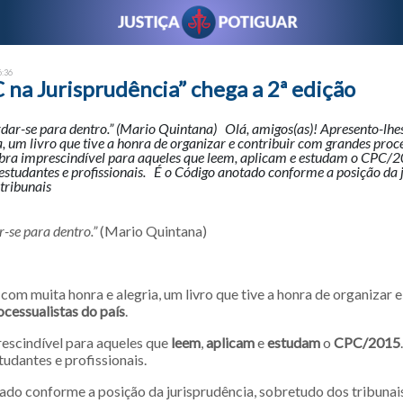
6:36
 na Jurisprudência” chega a 2ª edição
rdar-se para dentro.” (Mario Quintana) Olá, amigos(as)! Apresento-lhe
a, um livro que tive a honra de organizar e contribuir com grandes proc
bra imprescindível para aqueles que leem, aplicam e estudam o CPC/2
a estudantes e profissionais. É o Código anotado conforme a posição da 
tribunais
-se para dentro.”
(Mario Quintana)
!
com muita honra e alegria, um livro que tive a honra de organizar e
cessualistas do país
.
escindível para aqueles que
leem
,
aplicam
e
estudam
o
CPC/2015
estudantes e profissionais.
ado conforme a posição da jurisprudência, sobretudo dos tribunai