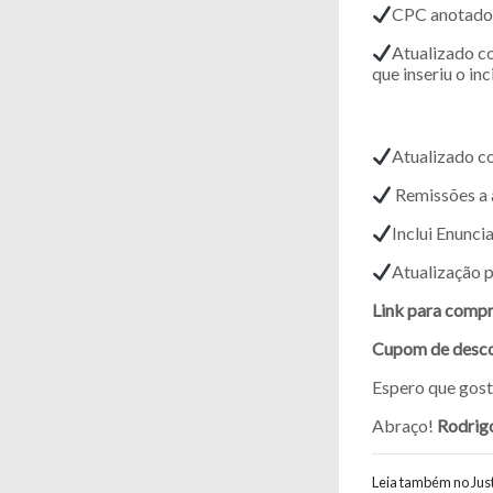
CPC anotado 
Atualizado co
que inseriu o in
Atualizado c
Remissões a 
Inclui Enunc
Atualização p
Link para compr
Cupom de desco
Espero que go
Abraço!
Rodrigo
Leia também no Just