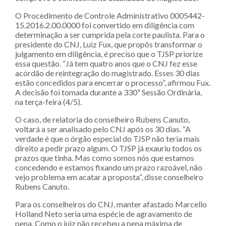
O Procedimento de Controle Administrativo 0005442-
15.2016.2.00.0000 foi convertido em diligência com
determinação a ser cumprida pela corte paulista. Para o
presidente do CNJ, Luiz Fux, que propôs transformar o
julgamento em diligência, é preciso que o TJSP priorize
essa questão. “Já tem quatro anos que o CNJ fez esse
acórdão de reintegração do magistrado. Esses 30 dias
estão concedidos para encerrar o processo”, afirmou Fux.
A decisão foi tomada durante a 330ª Sessão Ordinária,
na terça-feira (4/5).
O caso, de relatoria do conselheiro Rubens Canuto,
voltará a ser analisado pelo CNJ após os 30 dias. “A
verdade é que o órgão especial do TJSP não teria mais
direito a pedir prazo algum. O TJSP já exauriu todos os
prazos que tinha. Mas como somos nós que estamos
concedendo e estamos fixando um prazo razoável, não
vejo problema em acatar a proposta”, disse conselheiro
Rubens Canuto.
Para os conselheiros do CNJ, manter afastado Marcello
Holland Neto seria uma espécie de agravamento de
pena. Como o juiz não recebeu a pena máxima de