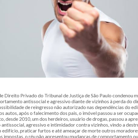
e Direito Privado do Tribunal de Justiça de São Paulo condenou 
rtamento antissocial e agressivo diante de vizinhos à perda do di
ssibilidade de reingresso não autorizado nas dependências do edif
s autos, após o falecimento dos pais, o imóvel passou a ser ocupa
to, desde 2010, um dos herdeiros, usuário de drogas, passou a apr
tissocial, agressivo e intimidador contra vizinhos, vindo a destr
 edifício, praticar furtos e até ameaçar de morte outros moradore
as impostas, o réu não apresentou mudanças de comportamento ou 