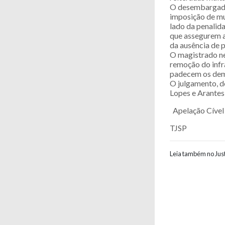
O desembargador
imposição de mu
lado da penalid
que assegurem a
da ausência de 
O magistrado ne
remoção do infra
padecem os dema
O julgamento, d
Lopes e Arante
Apelação Cível
TJSP
Leia também no Just
Navegaç