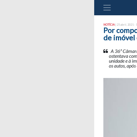
NOTÍCIA
| 25 abril, 2021 - 
Por compo
de imóvel
A 36ª Câmara 
ostentava comp
unidade e à im
os autos, após