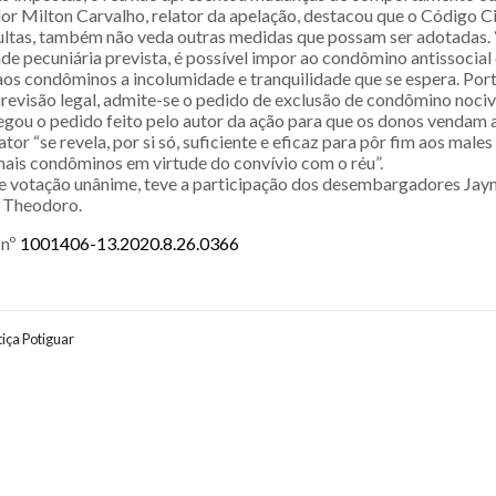
 Milton Carvalho, relator da apelação, destacou que o Código Civ
ltas, também não veda outras medidas que possam ser adotadas. 
ade pecuniária prevista, é possível impor ao condômino antissocia
os condôminos a incolumidade e tranquilidade que se espera. Port
previsão legal, admite-se o pedido de exclusão de condômino nocivo
gou o pedido feito pelo autor da ação para que os donos vendam a
tor “se revela, por si só, suficiente e eficaz para pôr fim aos males
is condôminos em virtude do convívio com o réu”.
e votação unânime, teve a participação dos desembargadores Ja
s Theodoro.
 nº
1001406-13.2020.8.26.0366
iça Potiguar
ão entre posts