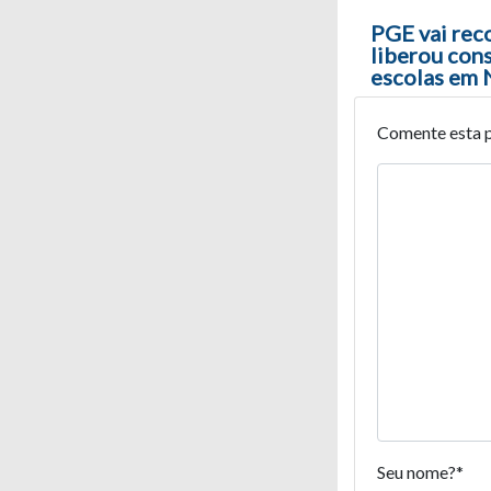
PGE vai rec
liberou con
escolas em 
Comente esta 
Seu nome?
*