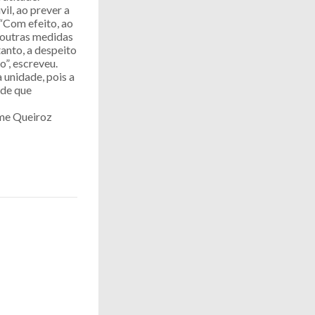
il, ao prever a
“Com efeito, ao
l outras medidas
anto, a despeito
”, escreveu.
 unidade, pois a
 de que
yme Queiroz