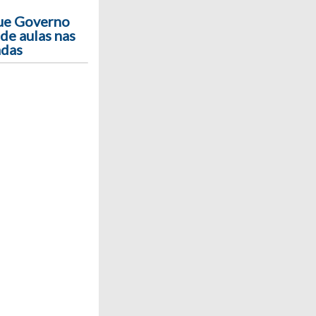
que Governo
de aulas nas
adas