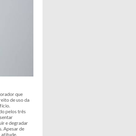
morador que
reito de uso da
ício.
do pelos três
esentar
uir e degradar
s. Apesar de
atitude.