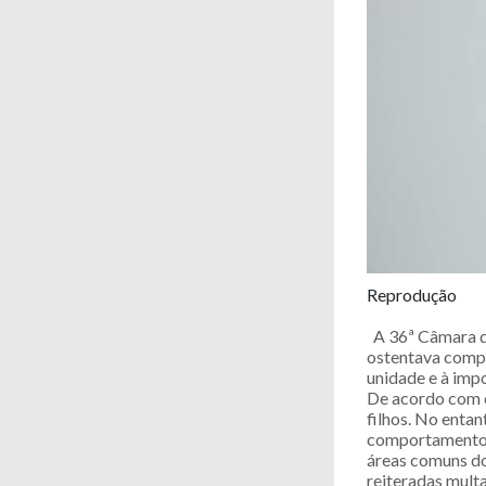
Reprodução
A 36ª Câmara d
ostentava compo
unidade e à impo
De acordo com o
filhos. No entan
comportamento an
áreas comuns do
reiteradas mult