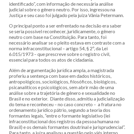
identificado”, com informação de necessária análise
judicial sobre o gênero neutro. Por isso, ingressou na
Justiça e seu caso foi julgado pela juíza Vânia Petermann.
O principal ponto a ser enfrentado na decisão era saber
se seria possível reconhecer, juridicamente, o gênero
neutro com base na Constituição. Para tanto, foi
necessário analisar se o pleito estava em contraste com a
norma infraconstitucional – artigo 54, § 2º, da Lei
6.015/1973 – que prescreve sobre o registro civil,
essencial para todos os atos de cidadania.
Além de argumentação jurídica ampla, a magistrada
proferiu a sentença com base em dados históricos,
antropológicos, sociológicos, filosóficos, biológicos,
psicanalíticos e psicológicos, sem abrir mão de uma
análise sobre a trajetória de gênero e sexualidade no
Brasil e no exterior. Diante disso, admitiu a judicialização
do tema e reconheceu – no caso concreto – a fratura no
ordenamento jurídico pátrio, segundo a teoria dos
formantes legais, “entre o formante legislativo (lei
infraconstitucional dos registros da pessoa humana no
Brasil) e os demais formantes doutrinal e jurisprudencial”.
Para tanto, a juíza analisou a questão pelo viés interno,