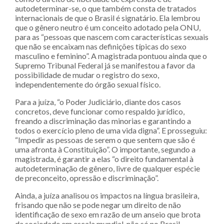
autodeterminar-se, o que também consta de tratados
internacionais de que o Brasil é signatário. Ela lembrou
que o gênero neutro é um conceito adotado pela ONU,
para as “pessoas que nascem com características sexuais
que não se encaixam nas definições típicas do sexo
masculino e feminino”. A magistrada pontuou ainda que o
Supremo Tribunal Federal já se manifestou a favor da
possibilidade de mudar o registro do sexo,
independentemente do órgão sexual físico.
Para a juíza, “o Poder Judiciário, diante dos casos
concretos, deve funcionar como respaldo jurídico,
freando a discriminação das minorias e garantindo a
todos o exercício pleno de uma vida digna”. E prosseguiu:
“Impedir as pessoas de serem o que sentem que são é
uma afronta à Constituição”. O importante, segundo a
magistrada, é garantir a elas “o direito fundamental à
autodeterminação de gênero, livre de qualquer espécie
de preconceito, opressão e discriminação”.
Ainda, a juíza analisou os impactos na língua brasileira,
frisando que não se pode negar um direito de não
identificação de sexo em razão de um anseio que brota
da sociedade em escala mundial, não só no Brasil.