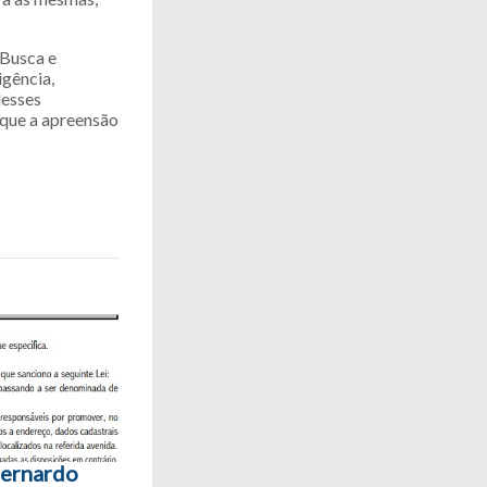
 Busca e
igência,
desses
 que a apreensão
Bernardo