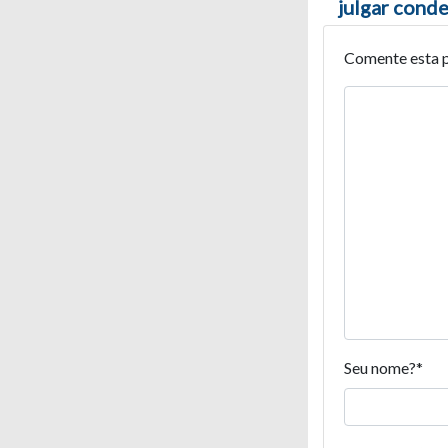
julgar cond
Comente esta 
Seu nome?
*