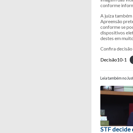
conforme inform
A juíza também 
Apreensão prete
conforme se pod
dispositivos el
destes em muito 
Confira decisão
Decisão10-1
Leia também no Just
Navegaç
STF decide 