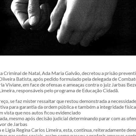
ra Criminal de Natal, Ada Maria Galvão, decretou a prisão prevent
e Oliveira Batista, após pedido formulado pela delegada de Comba
a Viviane, em face de ofensas e ameaças contra o juiz Jarbas Beze
Limeira, responsáveis pelo programa de Educação Cidadã.
eço, se faz mister ressaltar que restou demonstrada a necessidad
tiva para garantia da ordem pública e também a integridade física
m vista que nos autos ficou evidenciado
ada, mesmo após decisão judicial determinando parar com as ofens
avor de Jarbas
e Ligia Regina Carlos Limeira, esta, continua, reiteradamente den
mas nas redes sociais, assim como passou a proferir ameaças cont