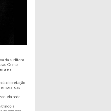
iva da auditora
te ao Crime
rra e a
e da decretação
 e moral das
as, via rede
egrindo a
ra as mesmas,