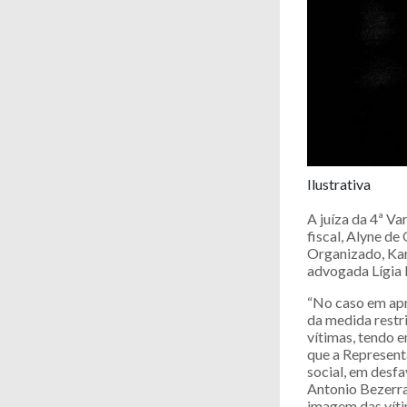
Ilustrativa
A juíza da 4ª Va
fiscal, Alyne d
Organizado, Karl
advogada Lígia 
“No caso em apr
da medida restri
vítimas, tendo e
que a Represent
social, em desf
Antonio Bezerra 
imagem das víti