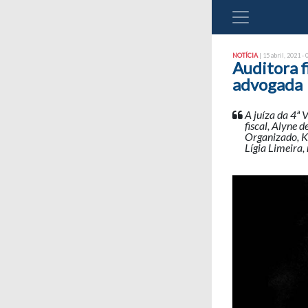
NOTÍCIA
| 15 abril, 2021 - 
Auditora f
advogada
A juíza da 4ª 
fiscal, Alyne 
Organizado, Ka
Lígia Limeira