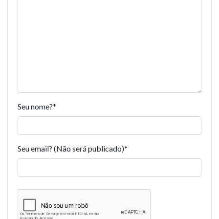
Seu nome?
*
Seu email? (Não será publicado)
*