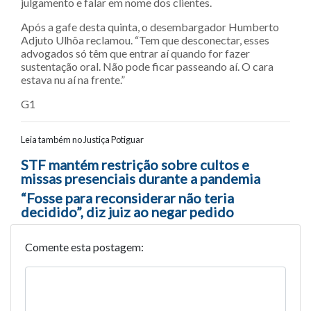
julgamento e falar em nome dos clientes.
Após a gafe desta quinta, o desembargador Humberto
Adjuto Ulhôa reclamou. “Tem que desconectar, esses
advogados só têm que entrar aí quando for fazer
sustentação oral. Não pode ficar passeando aí. O cara
estava nu aí na frente.”
G1
Leia também no Justiça Potiguar
Navegação entre posts
STF mantém restrição sobre cultos e
missas presenciais durante a pandemia
“Fosse para reconsiderar não teria
decidido”, diz juiz ao negar pedido
Comente esta postagem: