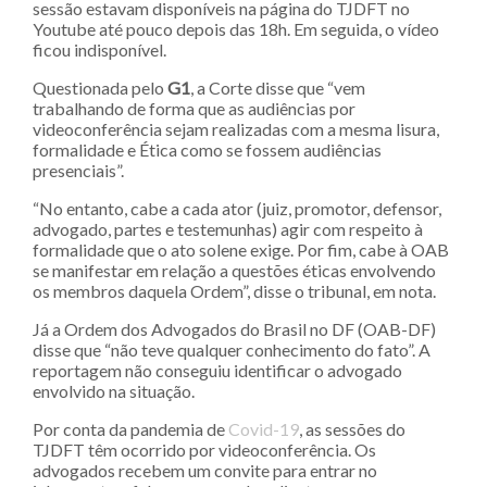
sessão estavam disponíveis na página do TJDFT no
Youtube até pouco depois das 18h. Em seguida, o vídeo
ficou indisponível.
Questionada pelo
G1
, a Corte disse que “vem
trabalhando de forma que as audiências por
videoconferência sejam realizadas com a mesma lisura,
formalidade e Ética como se fossem audiências
presenciais”.
“No entanto, cabe a cada ator (juiz, promotor, defensor,
advogado, partes e testemunhas) agir com respeito à
formalidade que o ato solene exige. Por fim, cabe à OAB
se manifestar em relação a questões éticas envolvendo
os membros daquela Ordem”, disse o tribunal, em nota.
Já a Ordem dos Advogados do Brasil no DF (OAB-DF)
disse que “não teve qualquer conhecimento do fato”. A
reportagem não conseguiu identificar o advogado
envolvido na situação.
Por conta da pandemia de
Covid-19
, as sessões do
TJDFT têm ocorrido por videoconferência. Os
advogados recebem um convite para entrar no