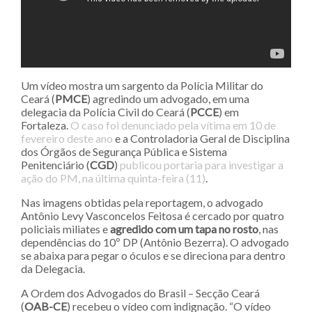
Um vídeo mostra um sargento da Polícia Militar do
Ceará (
PMCE
) agredindo um advogado, em uma
delegacia da Polícia Civil do Ceará (
PCCE
) em
Fortaleza.
O caso foi denunciado pela vítima em 10 de
fevereiro deste ano
e a Controladoria Geral de Disciplina
dos Órgãos de Segurança Pública e Sistema
Penitenciário (
CGD
)
publicou portaria para investigar a
ação do PM, na última quinta-feira (11)
.
Nas imagens obtidas pela reportagem, o advogado
Antônio Levy Vasconcelos Feitosa é cercado por quatro
policiais miliates e
agredido com um tapa no rosto
, nas
dependências do 10º DP (Antônio Bezerra). O advogado
se abaixa para pegar o óculos e se direciona para dentro
da Delegacia.
A Ordem dos Advogados do Brasil – Secção Ceará
(
OAB-CE
) recebeu o vídeo com indignação. “O vídeo