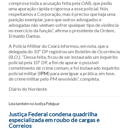
comprova toda a acusação feita pela OAB, que pediu
uma apuração rápida e rigorosa a esse policial. Nós
respeitamos a Corporação, mas é preciso que haja uma
punição exemplar, para que outros advogados e
advogadas não venham sofrer qualquer tipo de violência
no exercício da função”, afirma o presidente da Ordem,
Erinaldo Dantas.
A Polícia Militar do Ceará informou, em nota, que a
delegada do 10º DP registrou um Boletim de Ocorrência
(B.O.). “Dessa feita, ficou de ser instaurado um inquérito
policial pela 10º DP, a fim de apurar o possível
cometimento de crime comum, e foi instaurado inquérito
policial militar (
IPM
) para averiguar a prática, em tese,
de crime militar pelo PM envolvido”, completa.
Diário do Nordeste
Leia também no Justiça Potiguar
Navegação entre posts
Justiça Federal condena quadrilha
especializada em roubo de cargas e
Correios