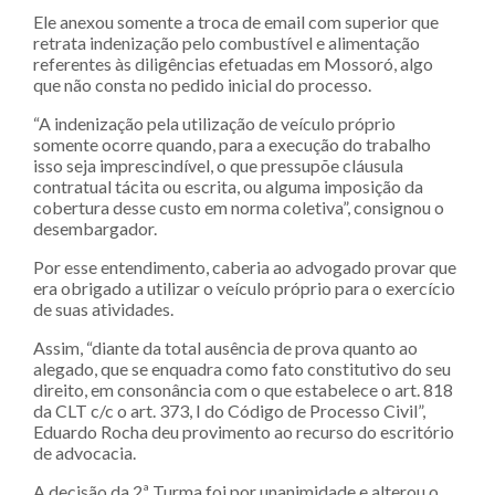
Ele anexou somente a troca de email com superior que
retrata indenização pelo combustível e alimentação
referentes às diligências efetuadas em Mossoró, algo
que não consta no pedido inicial do processo.
“A indenização pela utilização de veículo próprio
somente ocorre quando, para a execução do trabalho
isso seja imprescindível, o que pressupõe cláusula
contratual tácita ou escrita, ou alguma imposição da
cobertura desse custo em norma coletiva”, consignou o
desembargador.
Por esse entendimento, caberia ao advogado provar que
era obrigado a utilizar o veículo próprio para o exercício
de suas atividades.
Assim, “diante da total ausência de prova quanto ao
alegado, que se enquadra como fato constitutivo do seu
direito, em consonância com o que estabelece o art. 818
da CLT c/c o art. 373, I do Código de Processo Civil”,
Eduardo Rocha deu provimento ao recurso do escritório
de advocacia.
A decisão da 2ª Turma foi por unanimidade e alterou o