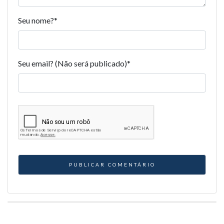
Seu nome?
*
Seu email? (Não será publicado)
*