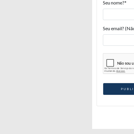
Seu nome?
*
Seu email? (Nã