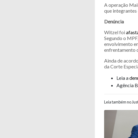
A operação Mais
que integrantes
Denúncia
Witzel foi
afast
Segundo o MPF, 
envolvimento em
enfrentamento 
Ainda de acordo
da Corte Especia
Leia a
den
Agência B
Leia também no Just
Navegaç