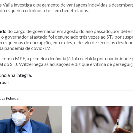
 Valia investiga o pagamento de vantagens indevidas a desemba
 do esquema criminoso fossem beneficiados.
ado
do cargo de governador em agosto do ano passado, por deter
o governador afastado foi denunciado três vezes ao STJ por suspe
 esquemas de corrupção, entre eles, o desvio de recursos destina
da pandemia de covid-19.
 com o MPF, a primeira denúncia já foi recebida por unanimidade 
l do STJ. Witzel nega as acusações e diz que é vítima de perseguiçã
úncia
na íntegra.
rasil
iça Potiguar
ão entre posts