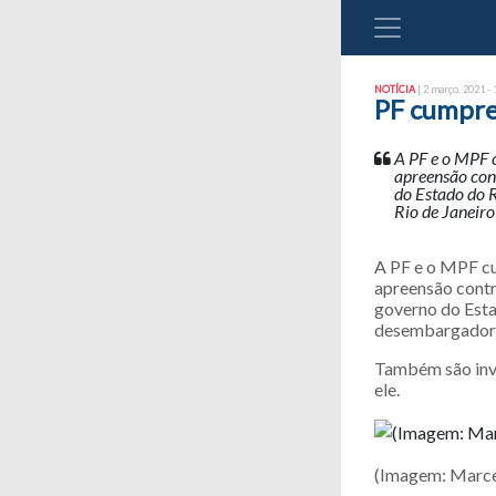
NOTÍCIA
| 2 março, 2021 - 
PF cumpre
A PF e o MPF 
apreensão con
do Estado do 
Rio de Janeir
A PF e o MPF cu
apreensão contr
governo do Esta
desembargadores
Também são inve
ele.
(Imagem: Marcel