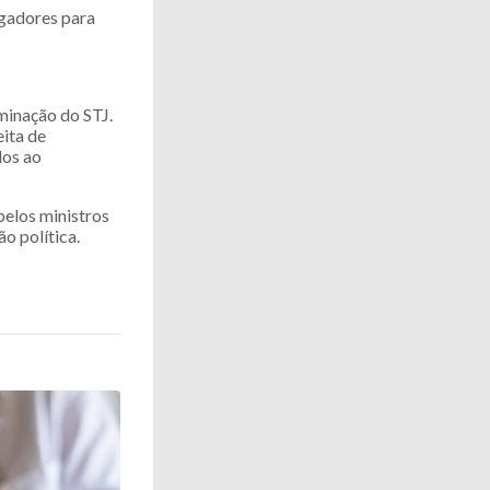
rgadores para
minação do STJ.
ita de
dos ao
pelos ministros
o política.