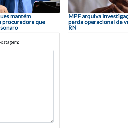
ues mantém
MPF arquiva investiga
a procuradora que
perda operacional de v
lsonaro
RN
postagem: