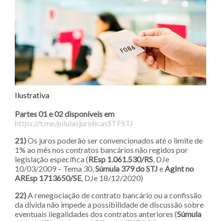
Ilustrativa
Partes 01 e 02 disponíveis em
https://t.me/pilulasjuridicasSTFSTJ
21)
Os juros poderão ser convencionados até o limite de
1% ao mês nos contratos bancários não regidos por
legislação específica (
REsp 1.061.530/RS
, DJe
10/03/2009 – Tema 30,
Súmula 379 do STJ
e
AgInt no
AREsp 1713650/SE
, DJe 18/12/2020)
22)
A renegociação de contrato bancário ou a confissão
da dívida não impede a possibilidade de discussão sobre
eventuais ilegalidades dos contratos anteriores (
Súmula