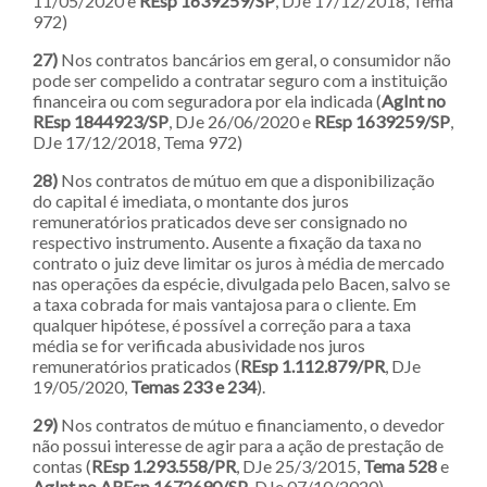
11/05/2020 e
REsp 1639259/SP
, DJe 17/12/2018, Tema
972)
27)
Nos contratos bancários em geral, o consumidor não
pode ser compelido a contratar seguro com a instituição
financeira ou com seguradora por ela indicada (
AgInt no
REsp 1844923/SP
, DJe 26/06/2020 e
REsp 1639259/SP
,
DJe 17/12/2018, Tema 972)
28)
Nos contratos de mútuo em que a disponibilização
do capital é imediata, o montante dos juros
remuneratórios praticados deve ser consignado no
respectivo instrumento. Ausente a fixação da taxa no
contrato o juiz deve limitar os juros à média de mercado
nas operações da espécie, divulgada pelo Bacen, salvo se
a taxa cobrada for mais vantajosa para o cliente. Em
qualquer hipótese, é possível a correção para a taxa
média se for verificada abusividade nos juros
remuneratórios praticados (
REsp 1.112.879/PR
, DJe
19/05/2020,
Temas 233
e 234
).
29)
Nos contratos de mútuo e financiamento, o devedor
não possui interesse de agir para a ação de prestação de
contas (
REsp 1.293.558/PR
, DJe 25/3/2015,
Tema 528
e
AgInt no AREsp 1672690/SP
, DJe 07/10/2020).