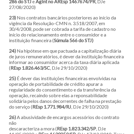
286 do STJ
e
AgInt no AREsp 1467674/PR
, DJe
27/08/2020)
23)
Nos contratos bancários posteriores ao início da
vigência da Resolução-CMN n. 3.518/2007, em
30/4/2008, pode ser cobrada a tarifa de cadastro no
início do relacionamento entre o consumidor e a
instituição financeira (
Súmula 566 do STJ)
24)
Na hipótese em que pactuada a capitalização diária
de juros remuneratórios, é dever da instituição financeira
informar ao consumidor acerca da taxa diária aplicada
(
REsp 1.826.463/SC
, DJe 29/10/2020)
25)
É dever das instituições financeiras envolvidas na
operação de portabilidade de crédito apurar a
regularidade do consentimento e da transferência da
operação, recaindo sobre elas a reponsabilidade
solidária pelos danos decorrentes de falha na prestação
do serviço (
REsp 1.771.984/RJ
, DJe 29/10/2020)
26)
A abusividade de encargos acessórios do contrato
não
descaracteriza a mora (
REsp 1.823.342/SP
, DJe