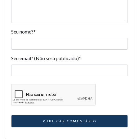
Seu nome?
*
Seu email? (Não será publicado)
*