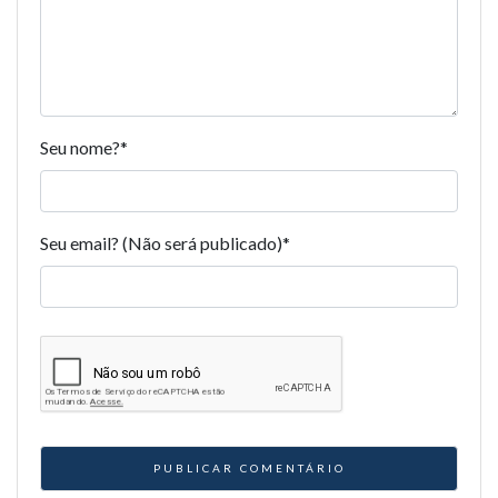
Seu nome?
*
Seu email? (Não será publicado)
*