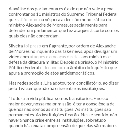
A análise dos parlamentares é a de que não vale a pena
confrontar os 11 ministros do Supremo Tribunal Federal,
que
ratificaram
na véspera a decisão monocrática do
ministro Alexandre de Moraes, especialmente para
defender um parlamentar que fez ataques à corte com os
quais eles não concordam.
Silveira
foi preso
em flagrante, por ordem de Alexandre
de Moraes no inquérito das fake news, após divulgar um
vídeo com
ataques e ameaças diretas
aos ministros e
defesa da ditadura militar. Depois da prisão, o Ministério
Público Federal
o denunciou
no âmbito do inquérito que
apura a promoção de atos antidemocráticos.
Nas redes sociais, Lira adotou tom conciliatório, ao dizer
pelo Twitter que não há crise entre as instituições.
“Todos, na vida pública, somos transitórios. E nosso
maior dever, nossa maior missão, é ter a consciência de
que nós não somos as instituições. As instituições são
permanentes. As instituições ficarão. Nesse sentido, não
haverá nunca crise entre as instituições, sobretudo
quando há a exata compreensão de que elas são maiores