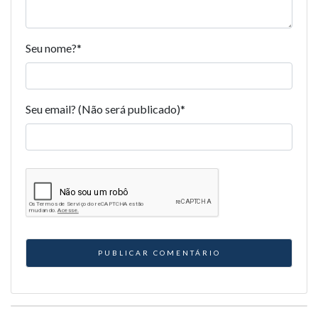
Seu nome?
*
Seu email? (Não será publicado)
*