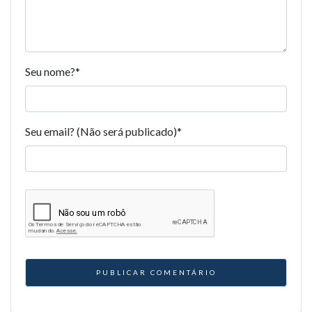
Seu nome?
*
Seu email? (Não será publicado)
*