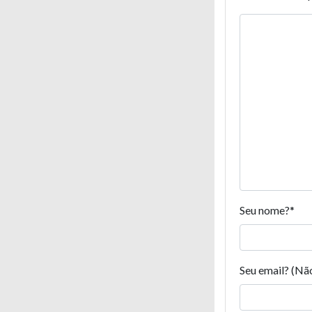
Seu nome?
*
Seu email? (Nã