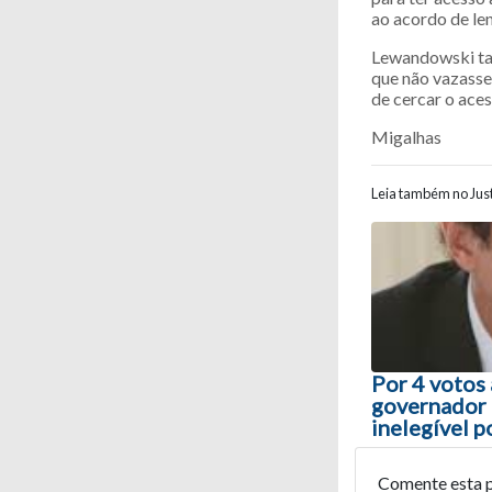
ao acordo de len
Lewandowski tam
que não vazasse 
de cercar o aces
Migalhas
Leia também no Just
Navegaç
Por 4 votos 
governador 
inelegível p
Comente esta 