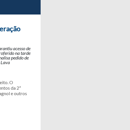
peração
arantiu acesso de
roferido na tarde
nalisa pedido de
a Lava
eito. O
entos da 2ª
agnol e outros