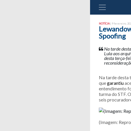
NOTÍCIA
| 9 fevereiro, 202
Lewandows
Spoofing
Na tarde desta
Lula aos arqui
desta terça-fe
reconsideração
Na tarde desta t
que
garantiu
ace
entendimento foi
turma do STF. O
seis procurador
(Imagem: Repro