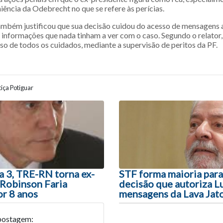
iência da Odebrecht no que se refere às perícias.
bém justificou que sua decisão cuidou do acesso de mensagens a
informações que nada tinham a ver com o caso. Segundo o relator, 
so de todos os cuidados, mediante a supervisão de peritos da PF.
iça Potiguar
ão entre posts
a 3, TRE-RN torna ex-
STF forma maioria par
Robinson Faria
decisão que autoriza Lu
or 8 anos
mensagens da Lava Jat
postagem: