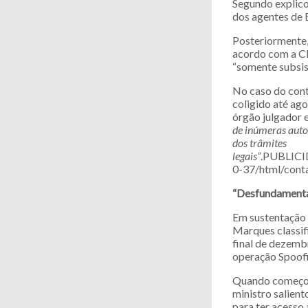
Segundo explico
dos agentes de E
Posteriormente,
acordo com a CF
“somente subsist
No caso do con
coligido até ago
órgão julgador e
de inúmeras autor
dos trâmites
legais”
.PUBLICI
0-37/html/conta
“Desfundament
Em sustentação 
Marques classi
final de dezembr
operação Spoofi
Quando começou 
ministro salient
para ter acesso