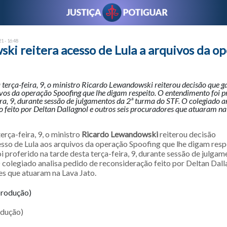
1 - 16:48
ki reitera acesso de Lula a arquivos da o
 terça-feira, 9, o ministro Ricardo Lewandowski reiterou decisão que g
vos da operação Spoofing que lhe digam respeito. O entendimento foi p
ira, 9, durante sessão de julgamentos da 2ª turma do STF. O colegiado a
 feito por Deltan Dallagnol e outros seis procuradores que atuaram n
erça-feira, 9, o ministro
Ricardo Lewandowski
reiterou decisão
sso de Lula aos arquivos da operação Spoofing que lhe digam resp
 proferido na tarde desta terça-feira, 9, durante sessão de julgam
 colegiado analisa pedido de reconsideração feito por Deltan Dall
es que atuaram na Lava Jato.
dução)