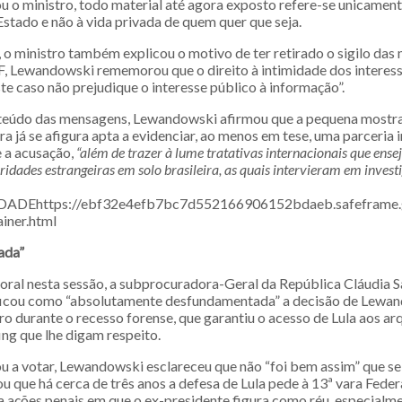
u o ministro, todo material até agora exposto refere-se unicament
stado e não à vida privada de quem quer que seja.
 o ministro também explicou o motivo de ter retirado o sigilo das
, Lewandowski rememorou que o direito à intimidade dos interess
e caso não prejudique o interesse público à informação”.
teúdo das mensagens, Lewandowski afirmou que a pequena mostra
ra já se afigura apta a evidenciar, ao menos em tese, uma parceria 
 a acusação,
“além de trazer à lume tratativas internacionais que ens
idades estrangeiras em solo brasileira, as quais intervieram em investi
DADEhttps://ebf32e4efb7bc7d552166906152bdaeb.safeframe.g
iner.html
ada”
oral nesta sessão, a subprocuradora-Geral da República Cláudia 
ficou como “absolutamente desfundamentada” a decisão de Lewan
o durante o recesso forense, que garantiu o acesso de Lula aos ar
ng que lhe digam respeito.
a votar, Lewandowski esclareceu que não “foi bem assim” que se
ou que há cerca de três anos a defesa de Lula pede à 13ª vara Feder
 a ações penais em que o ex-presidente figura como réu, especialm