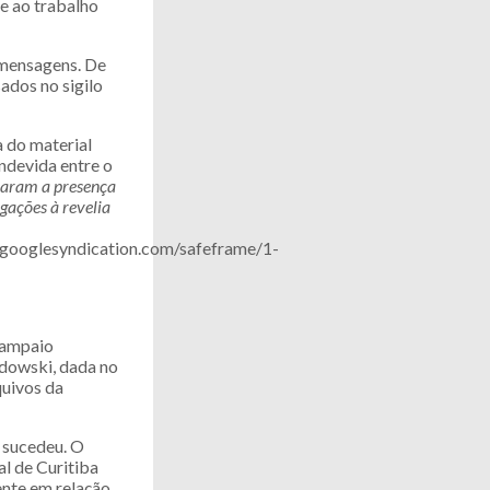
e ao trabalho
 mensagens. De
ados no sigilo
 do material
indevida entre o
ejaram a presença
gações à revelia
ooglesyndication.com/safeframe/1-
Sampaio
dowski, dada no
quivos da
 sucedeu. O
al de Curitiba
ente em relação