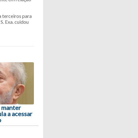
 terceiros para
S. Exa. cuidou
a manter
la a acessar
o