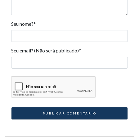
Seu nome?
*
Seu email? (Não será publicado)
*