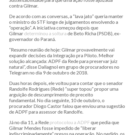
contra Gilmar.
De acordo com as conversas, a “lava jato” queria manter
o ministro do STF longe de julgamentos envolvendo a
“operação”. A iniciativa começou depois que
Gilmar
determinou a soltura
de Beto Richa (PSDB), ex-
governador do Paraná.
“Resumo reunião de hoje: Gilmar provavelmente vai
expandir decisões da Integração pra Piloto. Melhor
solução alcançada: ADPF da Rede para preservar juiz
natural”, disse Dallagnol em grupo de procuradores no
Telegram no dia 9 de outubro de 2018.
Duas horas depois, ele voltou para contar que o senador
Randolfe Rodrigues (Rede) “super topou” propor uma
arguição de descumprimento de preceito
fundamental. No dia seguinte, 10 de outubro, o
procurador Diogo Castor falou que enviou uma sugestão
de ADPF para assessor de Randolfe.
Já no dia 11, a Rede
protocolou a ADPF
que pedia que
Gilmar Mendes fosse impedido de “liberar
indiscriminadamente” presos na operação. No pedido, os