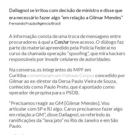
Dallagnol se irritou com decisão de ministro e disse que
era necessário fazer algo “em relação a Gilmar Mendes”
Fernando Frazão/Agência Brasil
A informação consta de uma troca de mensagens entre
procuradores à qual a
ConJur
teve acesso. O diálogo faz
parte do material apreendido pela Polícia Federal no
curso da chamada operação “spoofing”, que mira hackers
responsáveis por invadir celulares de autoridades.
Na conversa, os integrantes do MPF em
Curitiba
comentavam um Habeas Corpus
concedido por
Gilmar ao ex-diretor da Dersa Paulo Vieira de Souza,
conhecido como Paulo Preto, que é apontado como
operador de propina para o PSDB.
“Precisamos reagir ao GM [Gilmar Mendes]. Vou
articular com SP e RJ algo. Caros precisamos fazer algo
em relação a GM”, disse Dallagnol, se referindo às
ramificações da “lava jato” no Rio de Janeiro e em São
Paulo.