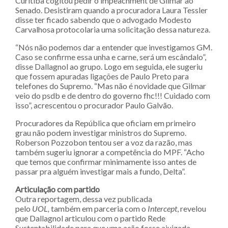
Curitiba cogitou pedir o impeachment de Gilmar ao
Senado. Desistiram quando a procuradora Laura Tessler
disse ter ficado sabendo que o advogado Modesto
Carvalhosa protocolaria uma solicitação dessa natureza.
“Nós não podemos dar a entender que investigamos GM.
Caso se confirme essa unha e carne, será um escândalo”,
disse Dallagnol ao grupo. Logo em seguida, ele sugeriu
que fossem apuradas ligações de Paulo Preto para
telefones do Supremo. “Mas não é novidade que Gilmar
veio do psdb e de dentro do governo fhc!!! Cuidado com
isso”, acrescentou o procurador Paulo Galvão.
Procuradores da República que oficiam em primeiro
grau não podem investigar ministros do Supremo.
Roberson Pozzobon tentou ser a voz da razão, mas
também sugeriu ignorar a competência do MPF. “Acho
que temos que confirmar minimamente isso antes de
passar pra alguém investigar mais a fundo, Delta”.
Articulação com partido
Outra reportagem, dessa vez publicada
pelo
UOL,
também em parceria com o
Intercept
, revelou
que Dallagnol articulou com o partido Rede
Sustentabilidade para que uma ação fosse ajuizada