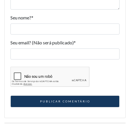
Seu nome?
*
Seu email? (Não será publicado)
*