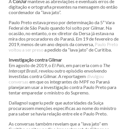
A
ConJur
manteve as abreviações e eventuais erros de
digitação e ortografia presentes na mensagem do então
coordenador da “lava jato”.
Paulo Preto estava preso por determinação da 5ª Vara
Federal de São Paulo quando foi solto por Gilmar. Na
ocasião, no entanto, o ex-diretor da Dersa já estava na
mira dos procuradores do Paraná. Em 19 de fevereiro de
2019, menos de um ano depois da conversa,
Paulo Preto
voltou a ser preso
a pedido da “lava jato” de Curitiba.
Investigação contra Gilmar
Em agosto de 2019, o
El País
, em parceria com o
The
Intercept Brasil
, revelou outro episódio envolvendo
investidas contra Gilmar. A reportagem
divulgou
conversas
em que os integrantes do MPF no Paraná
planejaram usar a investigação contra Paulo Preto para
tentar emparedar o ministro do Supremo.
Dallagnol sugeriu pedir que autoridades da Suíça
procurassem menções específicas ao nome do ministro
para saber se havia relação entre ele e Paulo Preto.
As conversas também revelam que a “lava jato” em