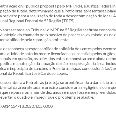
utra ação civil pública proposta pelo MPF/RN, a Justiça Federal 
pação de tutela, determinando que a Petrobras apresentasse plan
previsto para a realização de toda a descontaminação do local. 
bunal Regional Federal da 5ª Região (TRF5).
 apresentada ao Tribunal, o MPF na 5ª Região reafirma concorda
Município do chamado polo passivo do processo, eximindo-os de d
ponsabilidade pela reparação ambiental.
se desconheça a responsabilidade solidária dos entes pelos event
uma atividade anteriormente licenciada e consentida pelos órgãos 
icipais em questão, os referidos entes demonstraram e ainda dem
mpedir a manutenção da situação de não recuperação da área, inclu
ica e imposição de sanções a Petrobras e suas concessionárias”, ex
onal da República José Cardoso Lopes.
ue, embora a Petrobras já esteja se prontificando a dar início às 
iental da área afetada, é preciso considerar a negligência com qu
já que se passaram mais de dez anos sem que fossem empreendida
everter o quadro e impedir que o problema se alastre.
:
0814154-13.2020.4.05.0000