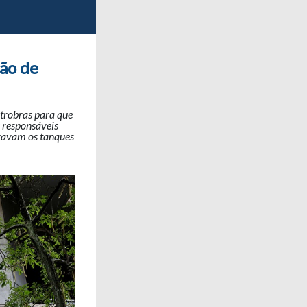
ção de
etrobras para que
 responsáveis
izavam os tanques