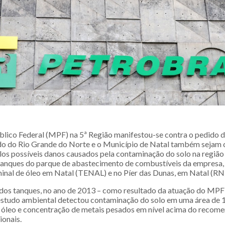
blico Federal (MPF) na 5ª Região manifestou-se contra o pedido 
do do Rio Grande do Norte e o Município de Natal também sejam
los possíveis danos causados pela contaminação do solo na região
tanques do parque de abastecimento de combustíveis da empresa, 
inal de óleo em Natal (TENAL) e no Píer das Dunas, em Natal (RN)
 dos tanques, no ano de 2013 – como resultado da atuação do MPF
estudo ambiental detectou contaminação do solo em uma área de 1
óleo e concentração de metais pesados em nível acima do recom
ionais.