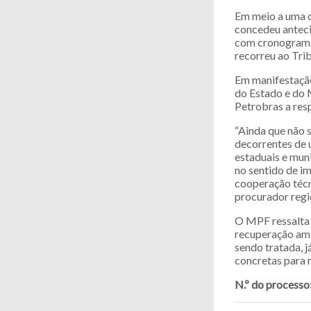
Em meio a uma o
concedeu anteci
com cronograma 
recorreu ao Tri
Em manifestação
do Estado e do 
Petrobras a res
“Ainda que não 
decorrentes de 
estaduais e mun
no sentido de i
cooperação técn
procurador regi
O MPF ressalta q
recuperação amb
sendo tratada, 
concretas para r
N.º do processo