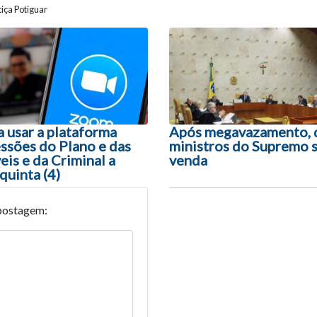
iça Potiguar
ão entre posts
 usar a plataforma
Após megavazamento, 
ssões do Plano e das
ministros do Supremo s
is e da Criminal a
venda
 quinta (4)
postagem: