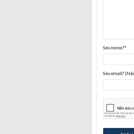
Seu nome?
*
Seu email? (Nã