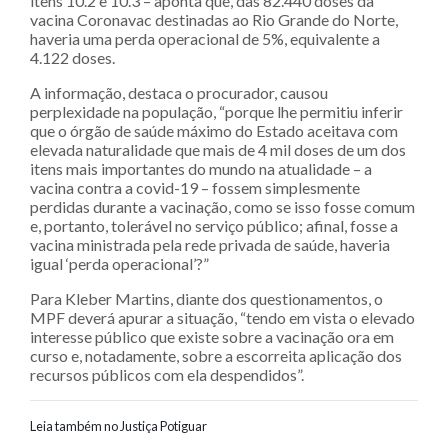
itens 10.2 e 10.3 – aponta que, das 82.440 doses da
vacina Coronavac destinadas ao Rio Grande do Norte,
haveria uma perda operacional de 5%, equivalente a
4.122 doses.
A informação, destaca o procurador, causou
perplexidade na população, “porque lhe permitiu inferir
que o órgão de saúde máximo do Estado aceitava com
elevada naturalidade que mais de 4 mil doses de um dos
itens mais importantes do mundo na atualidade – a
vacina contra a covid-19 – fossem simplesmente
perdidas durante a vacinação, como se isso fosse comum
e, portanto, tolerável no serviço público; afinal, fosse a
vacina ministrada pela rede privada de saúde, haveria
igual ‘perda operacional’?”
Para Kleber Martins, diante dos questionamentos, o
MPF deverá apurar a situação, “tendo em vista o elevado
interesse público que existe sobre a vacinação ora em
curso e, notadamente, sobre a escorreita aplicação dos
recursos públicos com ela despendidos”.
Leia também no Justiça Potiguar