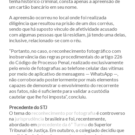
tenha histórico criminal, consta apenas a apreensão de
um cartão bancário em seu nome.
A apreensão ocorreu no local onde foi realizada
diligência que resultou na prisão de um dos corréus,
sendo que há suposto vínculo de afetividade acusado
com algumas pessoas que lá residiam, já tendo uma delas,
inclusive, relacionado-se com o réu.
“Portanto, no caso, o reconhecimento fotográfico com
inobservância das regras procedimentais do artigo 226
do Código de Processo Penal, realizado exclusivamente
pelo envio de fotografias ao telefone celular das vítimas
por meio de aplicativo de mensagens — WhatsApp —,
não corroborado posteriormente por mais elementos
capazes de demonstrar o envolvimento do recorrente
aos fatos, não é suficiente para validar a custódia
cautelar que lhe foi imposta”, concluiu.
Precedente do STJ
O tema do
reconhecimento por fotografia
é controverso
na
jurisprudência
brasileira e foi, recentemente,
abordado em
precedente da 6ª Turma
do Superior
Tribunal de Justiça. Em outubro, o colegiado decidiu que