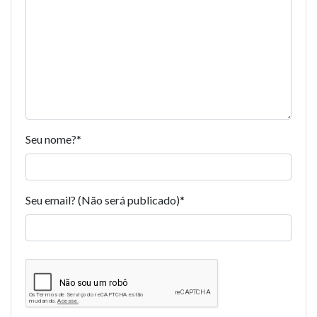
Seu nome?
*
Seu email? (Não será publicado)
*