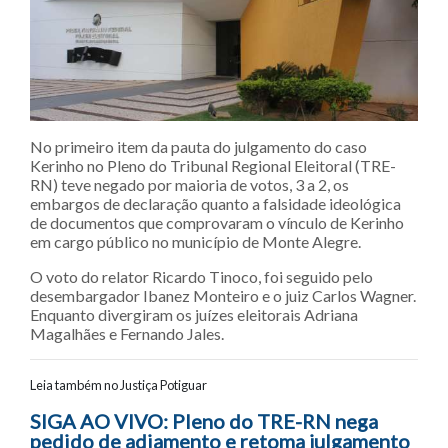
No primeiro item da pauta do julgamento do caso
Kerinho no Pleno do Tribunal Regional Eleitoral (TRE-
RN) teve negado por maioria de votos, 3 a 2, os
embargos de declaração quanto a falsidade ideológica
de documentos que comprovaram o vínculo de Kerinho
em cargo público no município de Monte Alegre.
O voto do relator Ricardo Tinoco, foi seguido pelo
desembargador Ibanez Monteiro e o juiz Carlos Wagner.
Enquanto divergiram os juízes eleitorais Adriana
Magalhães e Fernando Jales.
Leia também no Justiça Potiguar
Navegação entre posts
SIGA AO VIVO: Pleno do TRE-RN nega
pedido de adiamento e retoma julgamento