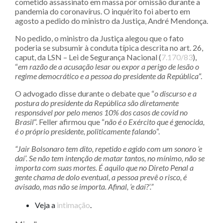
cometido assassinato em massa por omissão durante a
pandemia do coronavírus. O inquérito foi aberto em
agosto a pedido do ministro da Justiça, André Mendonça.
No pedido, o ministro da Justiça alegou que o fato
poderia se subsumir à conduta típica descrita no art. 26,
caput, da LSN – Lei de Segurança Nacional (
7.170/83
),
“
em razão de a acusação lesar ou expor a perigo de lesão o
regime democrático e a pessoa do presidente da República
“.
O advogado disse durante o debate que “
o discurso e a
postura do presidente da República são diretamente
responsável por pelo menos 10% dos casos de covid no
Brasil
“. Feller afirmou que “
não é o Exército que é genocida,
é o próprio presidente, politicamente falando
“.
“Jair Bolsonaro tem dito, repetido e agido com um sonoro ‘e
daí’. Se não tem intenção de matar tantos, no mínimo, não se
importa com suas mortes. É aquilo que no Direto Penal a
gente chama de dolo eventual, a pessoa prevê o risco, é
avisado, mas não se importa. Afinal, ‘e daí?’.”
Veja a
intimação
.