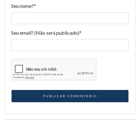
Seu nome?
*
Seu email? (Não será publicado)
*