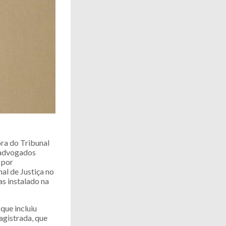
ra do Tribunal
s advogados
 por
al de Justiça no
s instalado na
que incluiu
agistrada, que