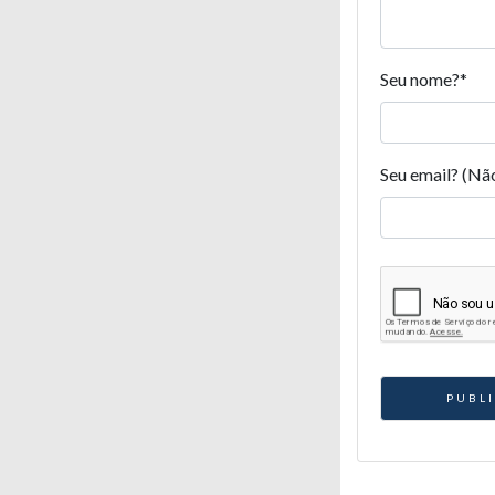
Seu nome?
*
Seu email? (Nã