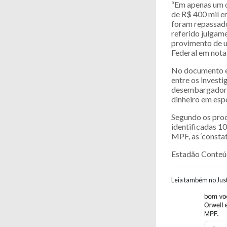
“Em apenas um d
de R$ 400 mil e
foram repassado
referido julgame
provimento de u
Federal em nota
No documento env
entre os invest
desembargadora 
dinheiro em esp
Segundo os proc
identificadas 1
MPF, as ‘constat
Estadão Conte
Leia também no Just
Navegaç