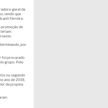
uradora-geral da
os, sendo que
anti Ferreira.
 a promoção de
 teriam
roeste.
eterminando, por
r foi procurado
lo grupo. Pelo
atos no segundo
 no ano de 2018,
alor da propina
varam