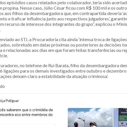
os episódios casos relatados pelo colaborador, teria sido acert
m propina. Nesse caso, Júlio César ficou com R$ 100 mil e os outr
s aos filhos da desembargadora que, em contrapartida deveria ‘
nto e traficar influência junto aos respectivos julgadores’, garanti
m recurso de interesse dos integrantes do grupo”, explicou o Mini
.
iado ao STJ, a Procuradoria cita ainda ‘intensa troca de ligações
igados, sobretudo em datas próximas ou posteriores às decisões t
e relacionadas aos dias em que foram feitas transferências ou re
écie.
uradores, no telefone de Rui Barata, filho da desembargadora de
06 ligações para os demais investigados entre outubro e dezembro
ações deixam claro a estabilidade da atuação criminosa’.
údo
iça Potiguar
ão entre posts