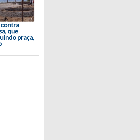
 contra
sa, que
uindo praça,
o