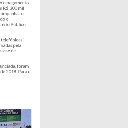
ado o pagamento
os R$ 300 mil
acompanhar o
ndo o
stério Público
 telefônicas’
omadas pela
passe de
nunciada, foram
 de 2018. Para o