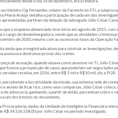
entivamente desde o dia 14 de dezembro, era a relatora.
 ao ministro Og Fernandes, relator da Faroeste no STJ, a subproc
ra Maria Araújo detalha a participação de cada um dos investigad
s apresentadas partiram da delação do advogado Júlio César Cavalc
ou que o esquema denunciado teve início em agosto de 2015, com
a o cargo de desembargadora, sendo que as atividades criminosas
dezembro de 2020, mesmo com as sucessivas fases da Operação Fa
ta ainda que a magistrada atuou para obstruir as investigações, d
a assessora destruísse provas dos crimes.
 peça de acusação, quando atuava como assessor no TJ, Júlio Césa
que fizesse a prospecção de casos que poderiam ser negociados pe
o servidor recebia, em 2016, entre R$ 5 mil e R$10 mil, diz a PGR.
, percebendo a lucratividade da missão, sua extensa rede de cont
ão e anseio de ficar rico, como seus comparsas, Júlio César coloca,
a de advocacia, ganhando, a partir de então, percentual sobre o v
aca um dos trechos do documento.
 Procuradoria, dados da Unidade de Inteligência Financeira rele
 R$ 24.526.558,00 por Júlio César no período investigado.