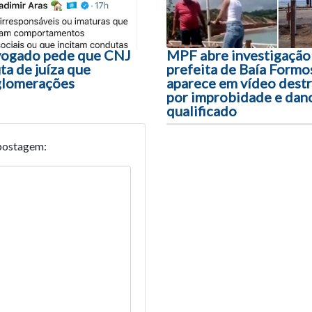
ogado pede que CNJ
MPF abre investigação
ta de juíza que
prefeita de Baía Formo
glomerações
aparece em vídeo destr
por improbidade e dan
qualificado
postagem: