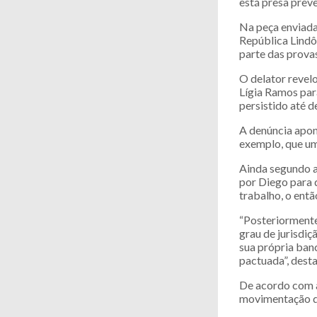
está presa prev
Na peça enviada
República Lindô
parte das prova
O delator revel
Lígia Ramos par
persistido até 
A denúncia apon
exemplo, que um
Ainda segundo a
por Diego para 
trabalho, o entã
“Posteriormente
grau de jurisdiç
sua própria banc
pactuada”, dest
De acordo com a
movimentação de