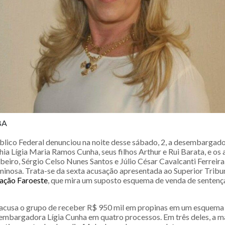
BA
blico Federal denunciou na noite desse sábado, 2, a desembargado
hia Lígia Maria Ramos Cunha, seus filhos Arthur e Rui Barata, e o
beiro, Sérgio Celso Nunes Santos e Júlio César Cavalcanti Ferreira
minosa. Trata-se da sexta acusação apresentada ao Superior Tribun
ação Faroeste
, que mira um suposto esquema de venda de sentença
acusa o grupo de receber R$ 950 mil em propinas em um esquema 
embargadora Lígia Cunha em quatro processos. Em três deles, a m