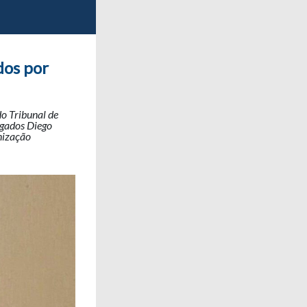
dos por
do Tribunal de
ogados Diego
anização