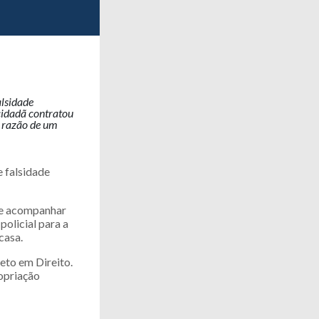
alsidade
cidadã contratou
 razão de um
e falsidade
he acompanhar
olicial para a
casa.
eto em Direito.
ropriação