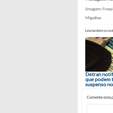
(Imagem: Freep
Migalhas
Leia também no Just
Navegaç
Detran noti
que podem te
suspenso n
Comente esta 