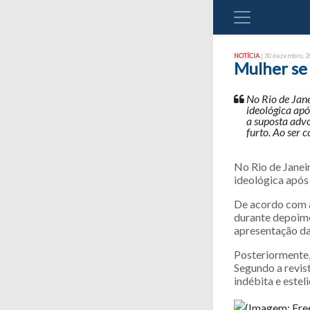
NOTÍCIA
| 30 dezembro, 20
Mulher se 
No Rio de Jane
ideológica apó
a suposta adv
furto. Ao ser 
No Rio de Janeir
ideológica após
De acordo com a
durante depoime
apresentação da
Posteriormente,
Segundo a revis
indébita e estel