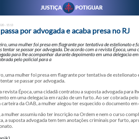
20 - 15:13
passa por advogada e acaba presa no RJ
iro, uma mulher foi presa em flagrante por tentativa de estelionato e f
s tentar se passar por advogada. De acordo com a revista Época, uma 
ogada para lhe acompanhar durante depoimento em uma delegacia em
cobrada pelo policial para a
o, uma mulher foi presa em flagrante por tentativa de estelionato 
 tentar se passar por advogada.
 revista Época, uma cidadã contratou a suposta advogada para l
nto em uma delegacia em razão de um furto. Ao ser cobrada pelo p
 carteira da OAB, a mulher alegou ter esquecido o documento em 
 a mulher assumiu não ter inscrição na Ordem e nem o curso compl
ta, a suposta advogada tem tem anotações criminais por furto, ap
ionato.