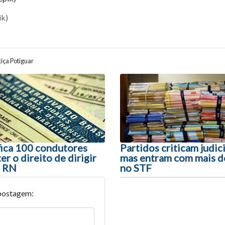
ik)
iça Potiguar
ão entre posts
fica 100 condutores
Partidos criticam judic
r o direito de dirigir
mas entram com mais d
o RN
no STF
postagem: