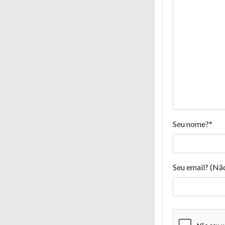
Seu nome?
*
Seu email? (Nã