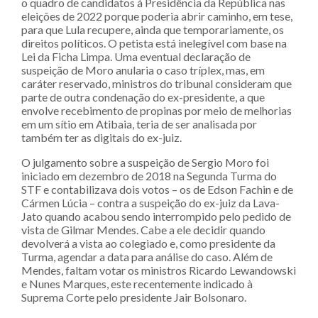
o quadro de candidatos à Presidência da República nas
eleições de 2022 porque poderia abrir caminho, em tese,
para que Lula recupere, ainda que temporariamente, os
direitos políticos. O petista está inelegível com base na
Lei da Ficha Limpa. Uma eventual declaração de
suspeição de Moro anularia o caso tríplex, mas, em
caráter reservado, ministros do tribunal consideram que
parte de outra condenação do ex-presidente, a que
envolve recebimento de propinas por meio de melhorias
em um sítio em Atibaia, teria de ser analisada por
também ter as digitais do ex-juiz.
O julgamento sobre a suspeição de Sergio Moro foi
iniciado em dezembro de 2018 na Segunda Turma do
STF e contabilizava dois votos – os de Edson Fachin e de
Cármen Lúcia – contra a suspeição do ex-juiz da Lava-
Jato quando acabou sendo interrompido pelo pedido de
vista de Gilmar Mendes. Cabe a ele decidir quando
devolverá a vista ao colegiado e, como presidente da
Turma, agendar a data para análise do caso. Além de
Mendes, faltam votar os ministros Ricardo Lewandowski
e Nunes Marques, este recentemente indicado à
Suprema Corte pelo presidente Jair Bolsonaro.