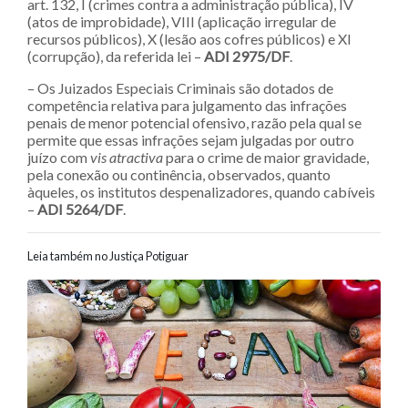
art. 132, I (crimes contra a administração pública), IV
(atos de improbidade), VIII (aplicação irregular de
recursos públicos), X (lesão aos cofres públicos) e XI
(corrupção), da referida lei –
ADI 2975/DF
.
– Os Juizados Especiais Criminais são dotados de
competência relativa para julgamento das infrações
penais de menor potencial ofensivo, razão pela qual se
permite que essas infrações sejam julgadas por outro
juízo com
vis atractiva
para o crime de maior gravidade,
pela conexão ou continência, observados, quanto
àqueles, os institutos despenalizadores, quando cabíveis
–
ADI 5264/DF
.
Leia também no Justiça Potiguar
Navegação entre posts