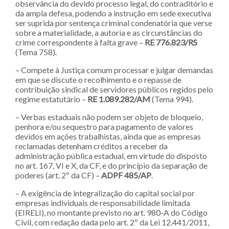
observância do devido processo legal, do contraditório e
da ampla defesa, podendo a instrução em sede executiva
ser suprida por sentença criminal condenatória que verse
sobre a materialidade, a autoria e as circunstâncias do
crime correspondente à falta grave –
RE 776.823/RS
(Tema 758).
– Compete à Justiça comum processar e julgar demandas
em que se discute o recolhimento e o repasse de
contribuição sindical de servidores públicos regidos pelo
regime estatutário –
RE 1.089.282/AM
(Tema 994).
– Verbas estaduais não podem ser objeto de bloqueio,
penhora e/ou sequestro para pagamento de valores
devidos em ações trabalhistas, ainda que as empresas
reclamadas detenham créditos a receber da
administração pública estadual, em virtude do disposto
no art. 167, VI e X, da CF, e do princípio da separação de
poderes (art. 2º da CF) –
ADPF 485/AP
.
– A exigência de integralização do capital social por
empresas individuais de responsabilidade limitada
(EIRELI), no montante previsto no art. 980-A do Código
Civil, com redação dada pelo art. 2º da Lei 12.441/2011,