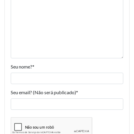
Seu nome?
*
Seu email? (Não será publicado)
*