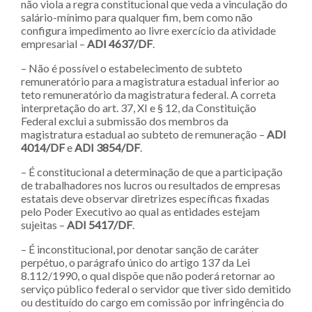
não viola a regra constitucional que veda a vinculação do
salário-mínimo para qualquer fim, bem como não
configura impedimento ao livre exercício da atividade
empresarial –
ADI 4637/DF
.
– Não é possível o estabelecimento de subteto
remuneratório para a magistratura estadual inferior ao
teto remuneratório da magistratura federal. A correta
interpretação do art. 37, XI e § 12, da Constituição
Federal exclui a submissão dos membros da
magistratura estadual ao subteto de remuneração –
ADI
4014/DF
e
ADI 3854/DF
.
– É constitucional a determinação de que a participação
de trabalhadores nos lucros ou resultados de empresas
estatais deve observar diretrizes específicas fixadas
pelo Poder Executivo ao qual as entidades estejam
sujeitas –
ADI 5417/DF
.
– É inconstitucional, por denotar sanção de caráter
perpétuo, o parágrafo único do artigo 137 da Lei
8.112/1990, o qual dispõe que não poderá retornar ao
serviço público federal o servidor que tiver sido demitido
ou destituído do cargo em comissão por infringência do