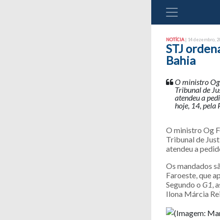
NOTÍCIA
| 14 dezembro, 20
STJ orden
Bahia
O ministro Og
Tribunal de J
atendeu a ped
hoje, 14, pela
O ministro Og F
Tribunal de Jus
atendeu a pedid
Os mandados são
Faroeste, que ap
Segundo o
G1
, 
Ilona Márcia Rei