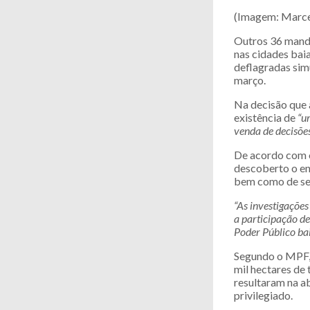
(Imagem: Marce
Outros 36 manda
nas cidades baia
deflagradas sim
março.
Na decisão que a
existência de
“u
venda de decisõe
De acordo com o
descoberto o en
bem como de ser
“As investigaçõe
a participação de
Poder Público ba
Segundo o MPF, 
mil hectares de
resultaram na a
privilegiado.