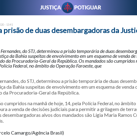
20 - 13:41
a prisão de duas desembargadoras da Justi
 Fernandes, do STJ, determinou a prisão temporária de duas desembar
ustiça da Bahia suspeitas de envolvimento em um esquema de venda de 
ido da Procuradoria-Geral da República. Os mandados são cumpridos
 Polícia Federal, no âmbito da Operação Faroeste, que
ernandes, do STJ, determinou a prisão temporária de duas desem
tiça da Bahia suspeitas de envolvimento em um esquema de venda d
o da Procuradoria-Geral da República.
 cumpridos na manhã de hoje, 14, pela Polícia Federal, no âmbit
ura a venda de decisões judiciais para permitir a grilagem de terra
as desembargadoras alvos dos mandados são Lígia Maria Ramos C
s.