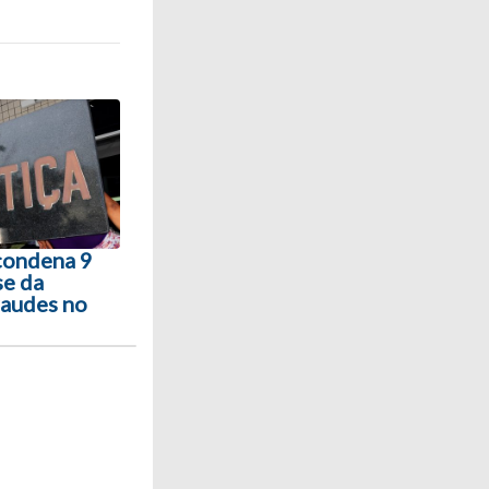
 condena 9
se da
raudes no