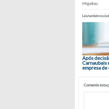
Migalhas
Leia também no Just
Navegaç
Após decisão
Carnaubais 
empresa de c
Comente esta 