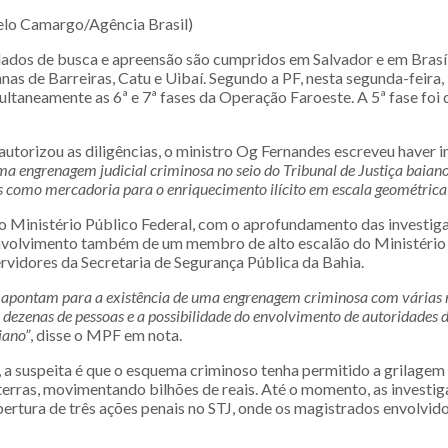
lo Camargo/Agência Brasil)
dos de busca e apreensão são cumpridos em Salvador e em Brasí
nas de Barreiras, Catu e Uibaí. Segundo a PF, nesta segunda-feira,
ultaneamente as 6ª e 7ª fases da Operação Faroeste. A 5ª fase foi
utorizou as diligências, o ministro Og Fernandes escreveu haver i
ma engrenagem judicial criminosa no seio do Tribunal de Justiça baiano
s como mercadoria para o enriquecimento ilícito em escala geométrica”
 Ministério Público Federal, com o aprofundamento das investiga
volvimento também de um membro de alto escalão do Ministério 
vidores da Secretaria de Segurança Pública da Bahia.
s apontam para a existência de uma engrenagem criminosa com várias
 dezenas de pessoas e a possibilidade do envolvimento de autoridades d
iano”
, disse o MPF em nota.
a suspeita é que o esquema criminoso tenha permitido a grilagem
 terras, movimentando bilhões de reais. Até o momento, as investi
bertura de três ações penais no STJ, onde os magistrados envolvi