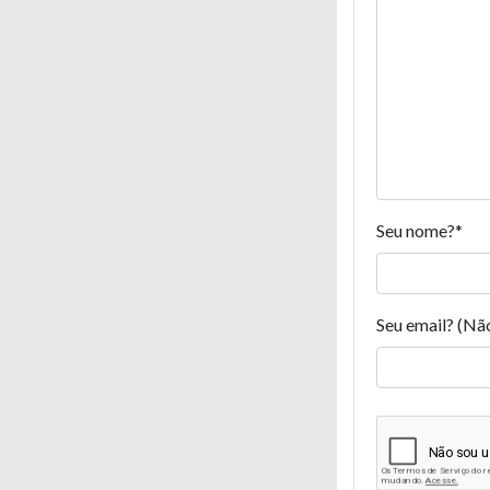
Seu nome?
*
Seu email? (Nã