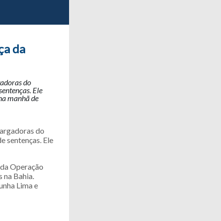
ça da
gadoras do
sentenças. Ele
 na manhã de
bargadoras do
e sentenças. Ele
o da Operação
s na Bahia.
unha Lima e