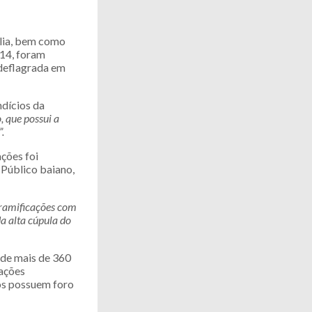
lia, bem como
 14, foram
 deflagrada em
ndícios da
, que possui a
.
ções foi
Público baiano,
 ramificações com
a alta cúpula do
 de mais de 360
gações
dos possuem foro