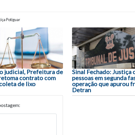
iça Potiguar
ão entre posts
 judicial, Prefeitura de
Sinal Fechado: Justiça
retoma contrato com
pessoas em segunda fa
oleta de lixo
operação que apurou f
Detran
postagem: