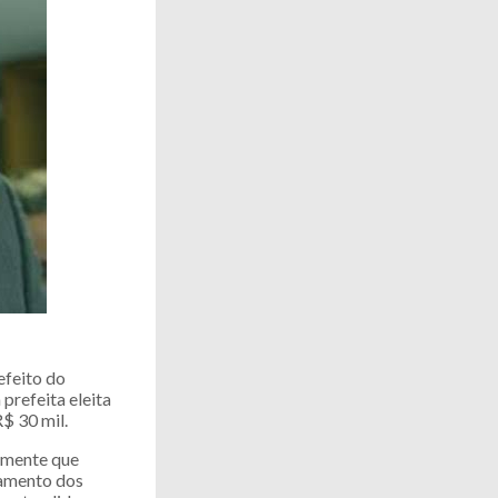
efeito do
prefeita eleita
$ 30 mil.
emente que
damento dos