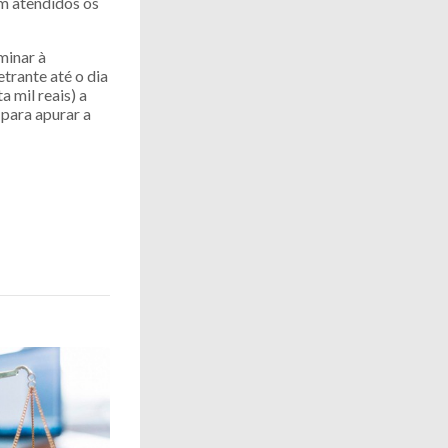
em atendidos os
minar à
trante até o dia
 mil reais) a
para apurar a