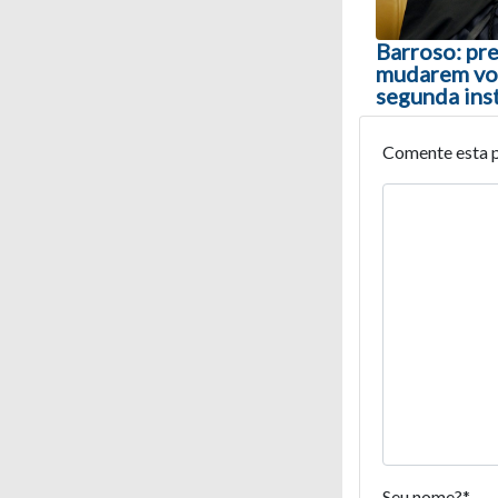
Barroso: pre
mudarem vot
segunda ins
Comente esta 
Seu nome?
*