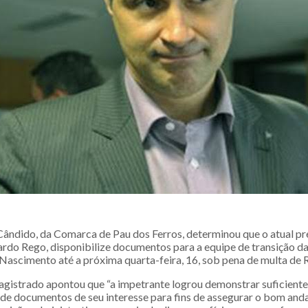
Cândido, da Comarca de Pau dos Ferros, determinou que o atual pr
rdo Rego, disponibilize documentos para a equipe de transição da 
Nascimento até a próxima quarta-feira, 16, sob pena de multa de R
agistrado apontou que “a impetrante logrou demonstrar suficient
s de documentos de seu interesse para fins de assegurar o bom an