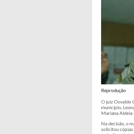
Reprodução
O juiz Osvaldo 
município, Leona
Mariana Aldeia 
Na decisão, o m
solicitou cópia