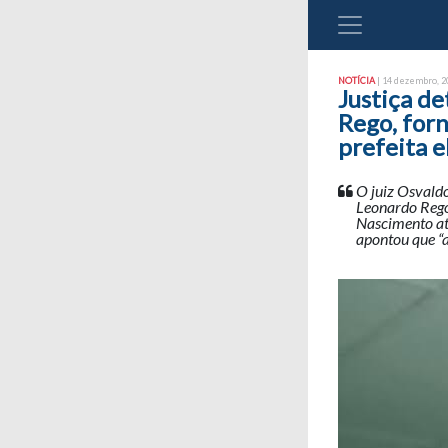
NOTÍCIA
| 14 dezembro, 20
Justiça de
Rego, for
prefeita e
O juiz Osvaldo
Leonardo Rego,
Nascimento até
apontou que “