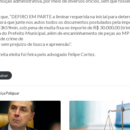
nsição administrativa, por meio de diversos ofícios, sem que foss
u que, “DEFIRO EM PARTE a liminar requerida na inicial para deter
ora que junte nos autos todos os documentos postulados pela impe
3h59min, sob pena de multa fixa no importe de R$ 30.000,00 (trinta
oa do Prefeito Municipal, além de encaminhamento de peças ao MP 
 de crime de
 sem prejuízo de busca e apreensão”.
eita eleita foi feira pelo advogado Felipe Cortez.
aixar
iça Potiguar
ão entre posts