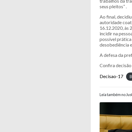
trabalhos da tra
seus pleitos” .
Ao final, decidi
autoridade coat
16.12.2020, às 2
incidir na pess
possível prática
desobediência e
A defesa da pref
Confira decisão
Decisao-17
B
Leia também no Just
Navegaç