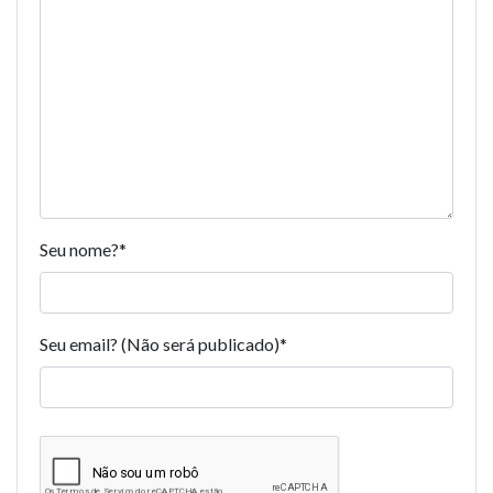
Seu nome?
*
Seu email? (Não será publicado)
*