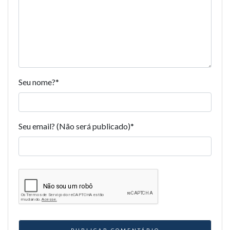
Seu nome?
*
Seu email? (Não será publicado)
*