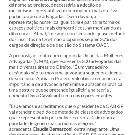
dá nome ao projeto, é necessária a adoção de
mecanismos que viabilizem uma maior e mais efetiva
participação de advogadas: “Sem dúvida, a
representação numérica igualitária e paritária torna os
espaços políticos mais democráticos, harmonizando as
diferenças”. Afinal, “mesmo representando quase metade
dos inscritos na OAB, não ocupamos sequer 30% dos
cargos de direção e de decisão do Sistema OAB”.
A proposição conta com o apoio da União das Mulheres
Advogadas (UMA), que representa 300 advogadas das
mais diversas áreas do Direito. “É um verdadeiro
escândalo não termos uma advogada sequer presidente
de seccional. Apoiar o Projeto Valentina é reconhecer a
importância da advocacia feminina e abraçar na prática
uma postura que se pretende igualitária na teoria”,
comenta
Dora Cavalcanti
, uma das representantes.
“Esperamos e acreditamos que o presidente da OAB-SP
vai atender o pedido de metade da classe de advogados
que é representada por mulheres e votará sim para a
paridade de gênero nas próximas eleições”,
acrescenta
Claudia Bernasconi
, outra integrante. Uma
das promessas da atual gestão da OAB-SP era assegurar