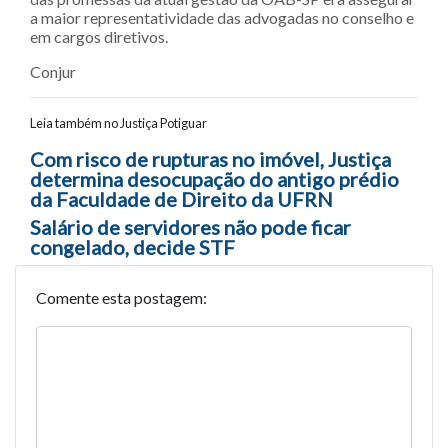
a maior representatividade das advogadas no conselho e
em cargos diretivos.
Conjur
Leia também no Justiça Potiguar
Navegação entre posts
Com risco de rupturas no imóvel, Justiça
determina desocupação do antigo prédio
da Faculdade de Direito da UFRN
Salário de servidores não pode ficar
congelado, decide STF
Comente esta postagem: