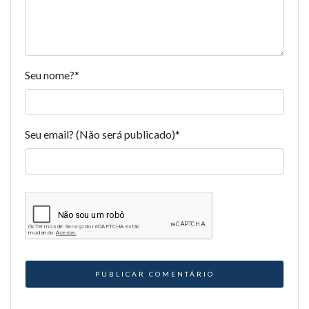
Seu nome?
*
Seu email? (Não será publicado)
*