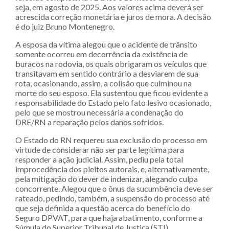
seja, em agosto de 2025. Aos valores acima deverá ser
acrescida correção monetária e juros de mora. A decisão
é do juiz Bruno Montenegro.
A esposa da vítima alegou que o acidente de trânsito
somente ocorreu em decorrência da existência de
buracos na rodovia, os quais obrigaram os veículos que
transitavam em sentido contrário a desviarem de sua
rota, ocasionando, assim, a colisão que culminou na
morte do seu esposo. Ela sustentou que ficou evidente a
responsabilidade do Estado pelo fato lesivo ocasionado,
pelo que se mostrou necessária a condenação do
DRE/RN a reparação pelos danos sofridos.
O Estado do RN requereu sua exclusão do processo em
virtude de considerar não ser parte legítima para
responder a ação judicial. Assim, pediu pela total
improcedência dos pleitos autorais, e, alternativamente,
pela mitigação do dever de indenizar, alegando culpa
concorrente. Alegou que o ônus da sucumbência deve ser
rateado, pedindo, também, a suspensão do processo até
que seja definida a questão acerca do benefício do
Seguro DPVAT, para que haja abatimento, conforme a
Súmula do Superior Tribunal de Justiça (STJ).