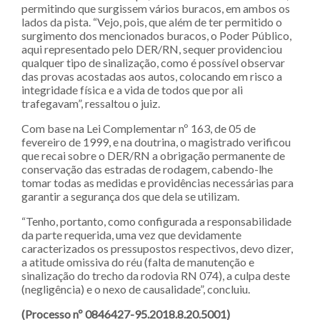
permitindo que surgissem vários buracos, em ambos os
lados da pista. “Vejo, pois, que além de ter permitido o
surgimento dos mencionados buracos, o Poder Público,
aqui representado pelo DER/RN, sequer providenciou
qualquer tipo de sinalização, como é possível observar
das provas acostadas aos autos, colocando em risco a
integridade física e a vida de todos que por ali
trafegavam”, ressaltou o juiz.
Com base na Lei Complementar nº 163, de 05 de
fevereiro de 1999, e na doutrina, o magistrado verificou
que recai sobre o DER/RN a obrigação permanente de
conservação das estradas de rodagem, cabendo-lhe
tomar todas as medidas e providências necessárias para
garantir a segurança dos que dela se utilizam.
“Tenho, portanto, como configurada a responsabilidade
da parte requerida, uma vez que devidamente
caracterizados os pressupostos respectivos, devo dizer,
a atitude omissiva do réu (falta de manutenção e
sinalização do trecho da rodovia RN 074), a culpa deste
(negligência) e o nexo de causalidade”, concluiu.
(Processo nº 0846427-95.2018.8.20.5001)