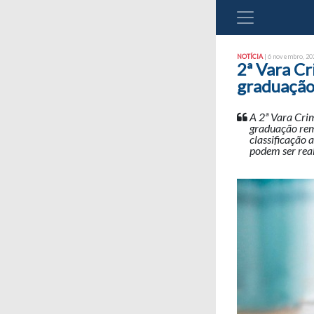
NOTÍCIA
| 6 novembro, 202
2ª Vara Cr
graduação 
A 2ª Vara Crim
graduação rem
classificação 
podem ser real