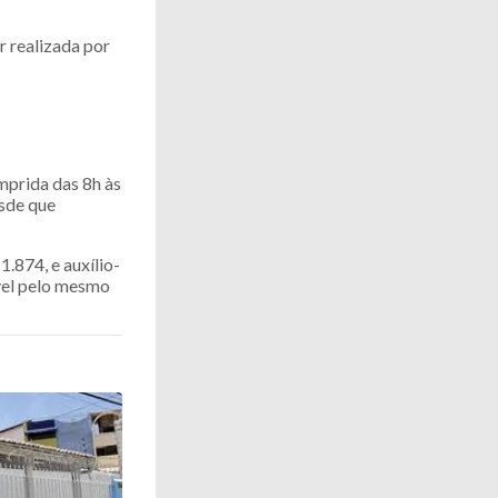
r realizada por
umprida das 8h às
esde que
.874, e auxílio-
ável pelo mesmo