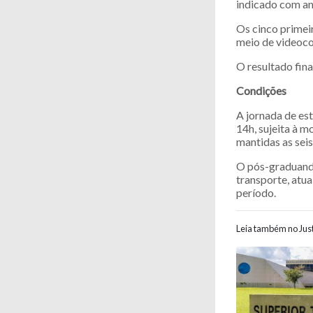
indicado com an
Os cinco primeir
meio de videocon
O resultado fina
Condições
A jornada de est
14h, sujeita à 
mantidas as seis
O pós-graduando
transporte, atu
período.
Leia também no Just
Navegaç