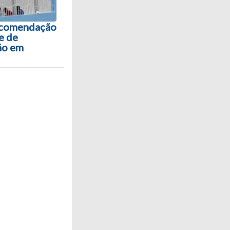
ecomendação
e de
ão em