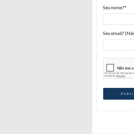
Seu nome?
*
Seu email? (Nã