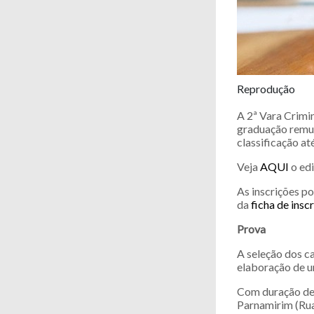
Reprodução
A 2ª Vara Crimi
graduação remun
classificação at
Veja
AQUI
o edi
As inscrições p
da
ficha de insc
Prova
A seleção dos ca
elaboração de u
Com duração de 
Parnamirim (Rua