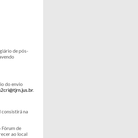
giário de pós-
havendo
io do envio
cri@tjrn.jus.br
.
 consistirá na
no Fórum de
ecer ao local