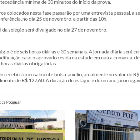
tecedência mínima de 30 minutos do início da prova.
os colocados nesta fase passarão por uma entrevista pessoal, a se
ferência, no dia 25 de novembro, a partir das 10h.
l da seleção será divulgado no dia 27 de novembro.
ágio é de seis horas diárias e 30 semanais. A jornada diária será c
modificação caso o aprovado resida ou estude em outra comarca, d
 horas diárias obrigatórias.
 receberá mensalmente bolsa-auxílio, atualmente no valor de R$ 1
almente de R$ 127,60. A duração do estágio é de um ano, prorrog
iça Potiguar
ão entre posts