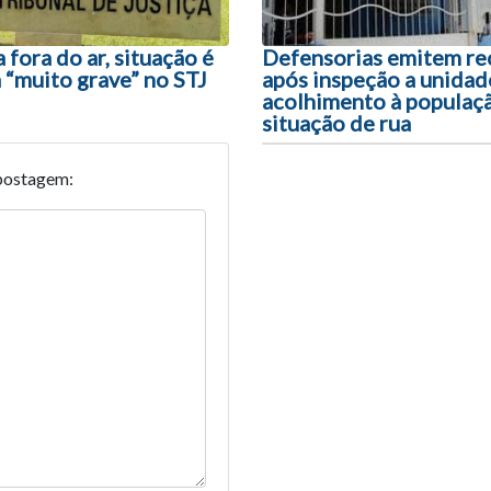
fora do ar, situação é
Defensorias emitem r
 “muito grave” no STJ
após inspeção a unidad
acolhimento à populaç
situação de rua
postagem: