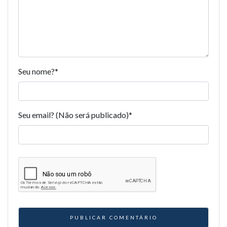
Seu nome?
*
Seu email? (Não será publicado)
*