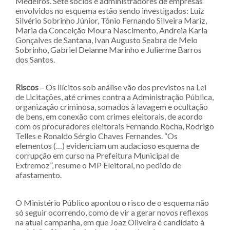
Medeiros. Sete sócios e administradores de empresas
envolvidos no esquema estão sendo investigados: Luiz
Silvério Sobrinho Júnior, Tônio Fernando Silveira Mariz,
Maria da Conceição Moura Nascimento, Andreia Karla
Gonçalves de Santana, Ivan Augusto Seabra de Melo
Sobrinho, Gabriel Delanne Marinho e Julierme Barros
dos Santos.
Riscos
– Os ilícitos sob análise vão dos previstos na Lei
de Licitações, até crimes contra a Administração Pública,
organização criminosa, somados à lavagem e ocultação
de bens, em conexão com crimes eleitorais, de acordo
com os procuradores eleitorais Fernando Rocha, Rodrigo
Telles e Ronaldo Sérgio Chaves Fernandes. “Os
elementos (…) evidenciam um audacioso esquema de
corrupção em curso na Prefeitura Municipal de
Extremoz”, resume o MP Eleitoral, no pedido de
afastamento.
O Ministério Público apontou o risco de o esquema não
só seguir ocorrendo, como de vir a gerar novos reflexos
na atual campanha, em que Joaz Oliveira é candidato à