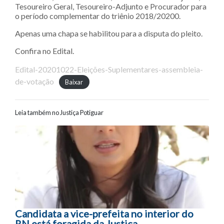
Tesoureiro Geral, Tesoureiro-Adjunto e Procurador para
o período complementar do triênio 2018/20200.
Apenas uma chapa se habilitou para a disputa do pleito.
Confira no Edital.
Edital-20201022-Eleições-Suplementares-assembleia-
de-votação
Baixar
Leia também no Justiça Potiguar
Navegação entre posts
Candidata a vice-prefeita no interior do
RN está foragida da Justiça