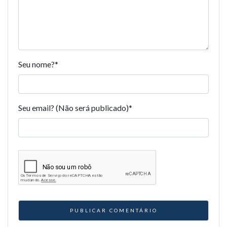
Seu nome?
*
Seu email? (Não será publicado)
*