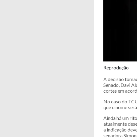
Reprodução
A decisão tomad
Senado, Davi Al
cortes em acord
No caso do TCU,
que o nome será 
Ainda há um rito
atualmente des
a indicação deve
senadora Simone