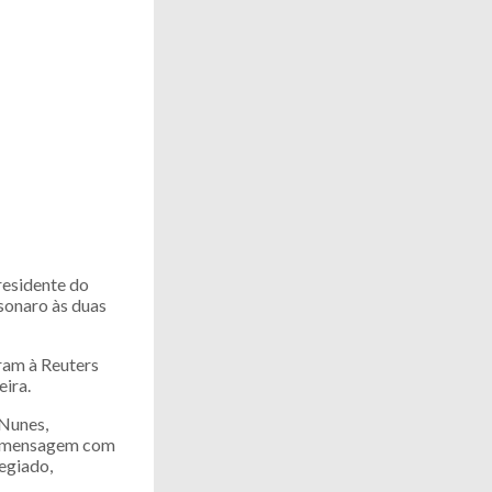
residente do
sonaro às duas
ram à Reuters
eira.
 Nunes,
 A mensagem com
legiado,