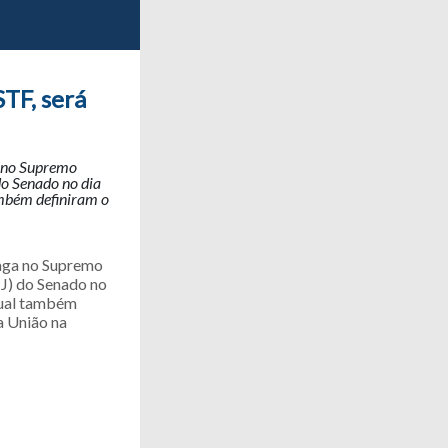
STF, será
a no Supremo
do Senado no dia
ambém definiram o
vaga no Supremo
CJ) do Senado no
 qual também
a União na