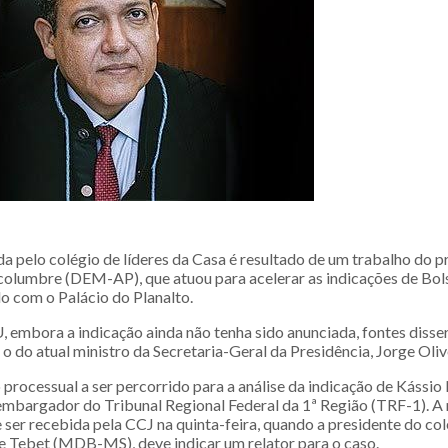
a pelo colégio de líderes da Casa é resultado de um trabalho do p
columbre (DEM-AP), que atuou para acelerar as indicações de Bol
o com o Palácio do Planalto.
 embora a indicação ainda não tenha sido anunciada, fontes disse
o do atual ministro da Secretaria-Geral da Presidência, Jorge Oliv
 processual a ser percorrido para a análise da indicação de Kássio
embargador do Tribunal Regional Federal da 1ª Região (TRF-1).
 ser recebida pela CCJ na quinta-feira, quando a presidente do co
 Tebet (MDB-MS), deve indicar um relator para o caso.