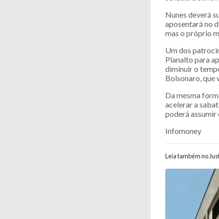
Nunes deverá su
aposentará no di
mas o próprio m
Um dos patrocin
Planalto para a
diminuir o tempo
Bolsonaro, que 
Da mesma forma,
acelerar a sabat
poderá assumir o
Infomoney
Leia também no Just
Navegaç