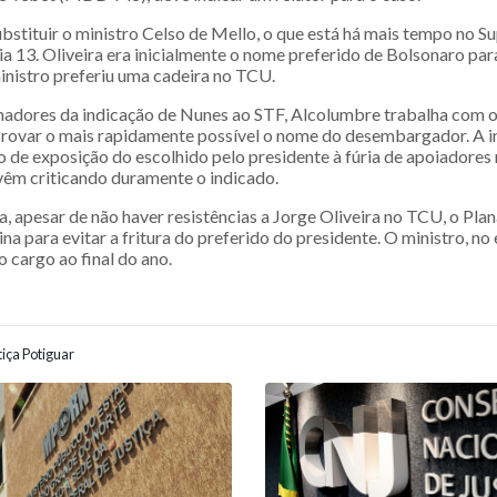
bstituir o ministro Celso de Mello, o que está há mais tempo no S
a 13. Oliveira era inicialmente o nome preferido de Bolsonaro par
inistro preferiu uma cadeira no TCU.
adores da indicação de Nunes ao STF, Alcolumbre trabalha com o
provar o mais rapidamente possível o nome do desembargador. A i
 de exposição do escolhido pelo presidente à fúria de apoiadores 
vêm criticando duramente o indicado.
 apesar de não haver resistências a Jorge Oliveira no TCU, o Plan
ina para evitar a fritura do preferido do presidente. O ministro, no 
 cargo ao final do ano.
iça Potiguar
ão entre posts