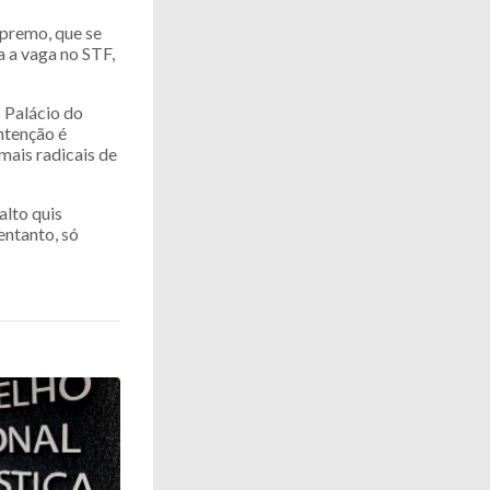
upremo, que se
a a vaga no STF,
 Palácio do
ntenção é
mais radicais de
alto quis
entanto, só