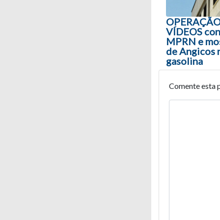
OPERAÇÃO
VÍDEOS cont
MPRN e mos
de Angicos 
gasolina
Comente esta 