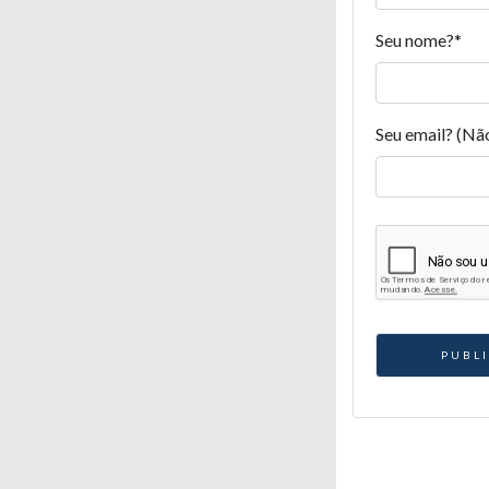
Seu nome?
*
Seu email? (Nã