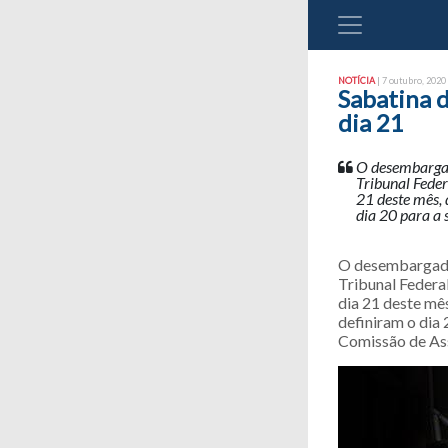
NOTÍCIA
| 7 outubro, 2020 
Sabatina d
dia 21
O desembargad
Tribunal Feder
21 deste mês, 
dia 20 para a
O desembargador
Tribunal Federa
dia 21 deste mês
definiram o dia 
Comissão de As